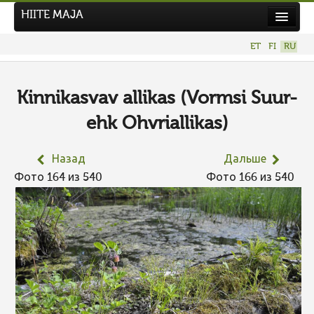
HIITE MAJA
Новости
ET
FI
RU
Фотоконкурсы
НОВЫЙ ФОТОКОНКУРС
Kinnikasvav allikas (Vormsi Suur-
Hiite kuvavõistlus 2026
ehk Ohvriallikas)
ПРЕДЫДУЩИЕ КОНКУРСЫ
Назад
Дальше
Фото 164 из 540
Фото 166 из 540