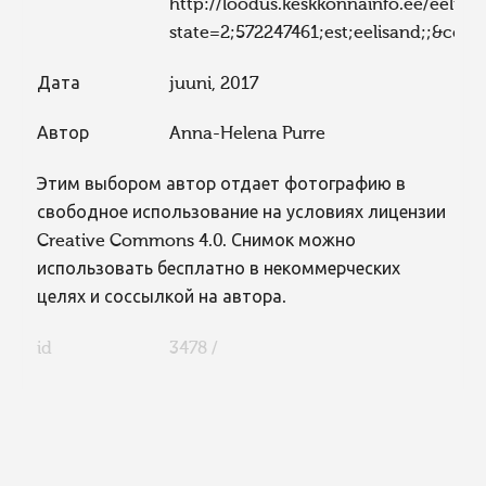
http://loodus.keskkonnainfo.ee/eelis/d
state=2;572247461;est;eelisand;;&co
Дата
juuni, 2017
Автор
Anna-Helena Purre
Этим выбором автор отдает фотографию в
свободное использование на условиях лицензии
Creative Commons 4.0. Снимок можно
использовать бесплатно в некоммерческих
целях и соссылкой на автора.
id
3478 /
FaLang translation system by Faboba