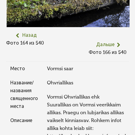
Назад
Фото 164 из 540
Дальше
Фото 166 из 540
Место
Vormsi saar
Название/
Ohvriallikas
названия
Vormsi Ohvriallikas ehk
священного
Suurallikas on Vormsi veerikkaim
места
allikas. Praegu on lubjarikas allikas
Описание
vaikselt kinniasvav. Rohkem infot
allika kohta leiab siit: