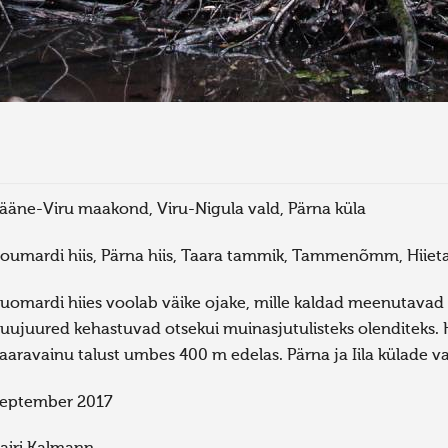
ääne-Viru maakond, Viru-Nigula vald, Pärna küla
oumardi hiis, Pärna hiis, Taara tammik, Tammenõmm, Hi
uomardi hiies voolab väike ojake, mille kaldad meenutavad
uujuured kehastuvad otsekui muinasjutulisteks olenditeks. Hi
aaravainu talust umbes 400 m edelas. Pärna ja Iila külade va
eptember 2017