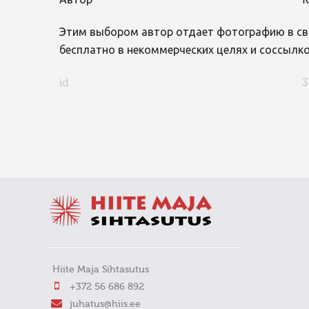
Автор
K
Этим выбором автор отдает фотографию в св
бесплатно в некоммерческих целях и соссылко
id
3
FaLang translation system by Faboba
Hiite Maja Sihtasutus
+372 56 686 892
juhatus@hiis.ee