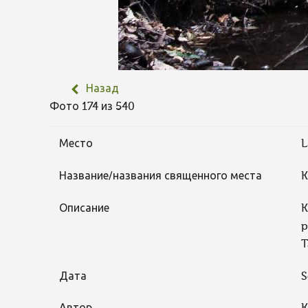
Назад
Фото 174 из 540
Место
L
Название/названия священного места
K
Описание
K
p
T
Дата
S