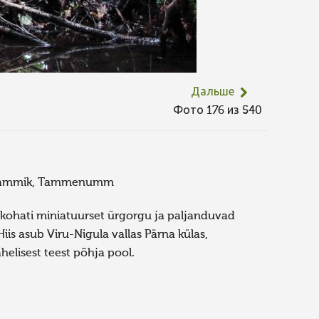
Дальше
Фото 176 из 540
ietammik, Tammenumm
 kohati miniatuurset ürgorgu ja paljanduvad
is asub Viru-Nigula vallas Pärna külas,
helisest teest põhja pool.