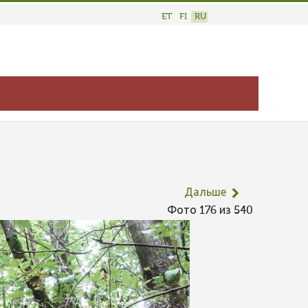
ET
FI
RU
Дальше
Фото 176 из 540