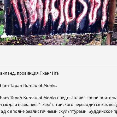
аиланд, провинция Пханг Нга
ham Tapan Bureau of Monks.
ham Tapan Bureau of Monks представляет собой обитель
тсюда и название: "тхам" с тайского переводится как п
 ад с вполне реалистичными скульптурами. Буддийское п