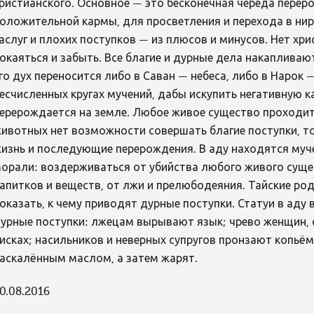
ристианского. Основное — это бесконечная череда перер
оложительной кармы, для просветления и перехода в нир
аслуг и плохих поступков — из плюсов и минусов. Нет хр
окаяться и забыть. Все благие и дурные дела накапливают
го дух переносится либо в Саван — небеса, либо в Нарок 
есчисленных кругах мучений, дабы искупить негативную к
ерерождается на земле. Любое живое существо проходит 
ивотных нет возможности совершать благие поступки, т
изнь и последующие перерождения. В аду находятся му
орали: воздерживаться от убийства любого живого сущ
апитков и веществ, от лжи и прелюбодеяния. Тайские ро
оказать, к чему приводят дурные поступки. Статуи в аду
урные поступки: лжецам вырывают язык; чрево женщин, 
исках; насильников и неверных супругов пронзают копьё
аскалённым маслом, а затем жарят.
0.08.2016