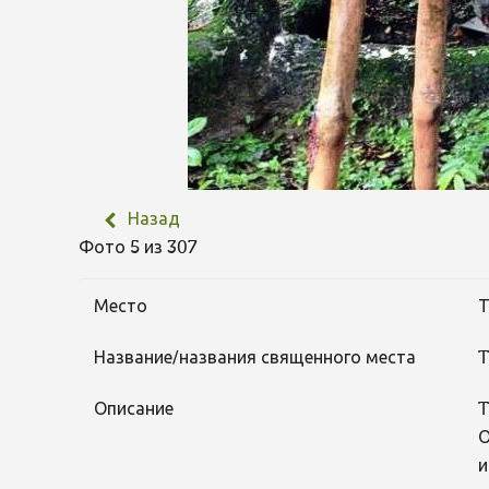
Назад
Фото 5 из 307
Место
Т
Название/названия священного места
T
Описание
T
О
и