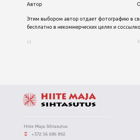
Автор
О
Этим выбором автор отдает фотографию в св
бесплатно в некоммерческих целях и соссылко
id
4
FaLang translation system by Faboba
Hiite Maja Sihtasutus
+372 56 686 892