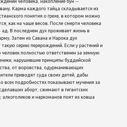
ождений человека, накопление бун —
вану. Карма каждого тайца складывается из
истианского понятия о грехе, в котором можно
ся, как на чаше весов. После смерти человека
— ад. В последнем дух проживает жизнь в
арму. Затем из Савана и Нарока дух
такую серию перерождений. Если у растений и
о человек полностью ответственен за земную
ченики, нарушившие принципы буддийской
ества, от воровства, одурманивающих
дители приводят суда своих детей, дабы
 во всех подробностях показывают мучения за
сделавших аборт, сжимают в гигантских
м; алкоголиков и наркоманов поят из ковша