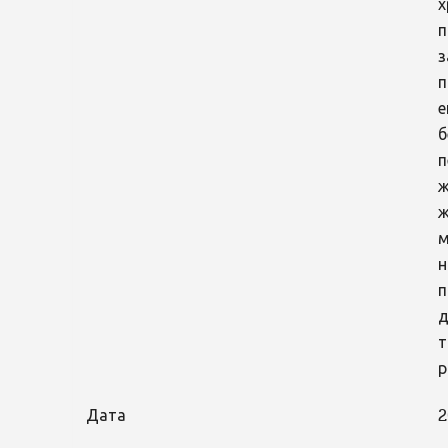
х
п
з
п
е
б
п
ж
ж
м
н
п
д
т
р
Дата
2