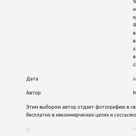
Ф
н
к
Я
в
в
з
в
с
Дата
с
Автор
М
Этим выбором автор отдает фотографию в св
бесплатно в некоммерческих целях и соссылко
id
4