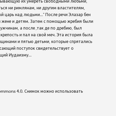
ризывающую их умереть свободными любьми,
ться ни римлянам, ни другим властителям,
й царь над людьми..." После речи Элазар бен
й жене и детям. Затем с помощью жребия были
жчинам, а после ,так де по дребию, был
крепость и пал на свой меч. Эта история была
нщинами и пятью детьми, которые спрятались
сающий поступок свидетельствует о
щий Иудаизму...
Commons 4.0. Снимок можно использовать