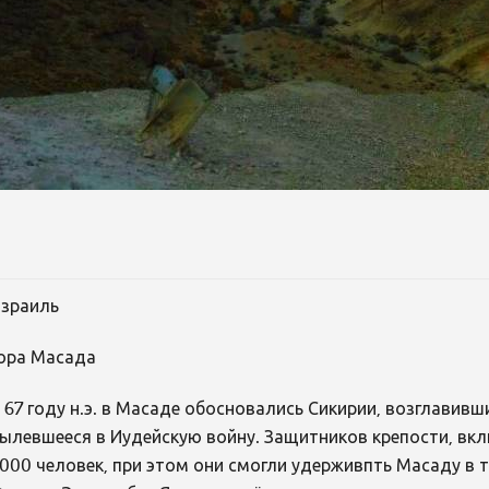
зраиль
ора Масада
 67 году н.э. в Масаде обосновались Сикирии, возглавив
ылевшееся в Иудейскую войну. Защитников крепости, вк
000 человек, при этом они смогли удерживпть Масаду в т