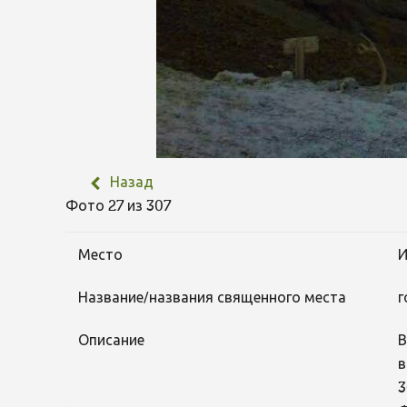
Назад
Фото 27 из 307
Место
И
Название/названия священного места
г
Описание
В
в
3