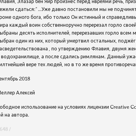
лавия, Элазар бен Яир произнёс перед нвреями речь, п
ежели сдаться:" ...Уже давно постановили мы не подчиня
роме одного бога, ибо только Он истинный и справедливы
ира каждый воин собственноручно перерезал горло свое
ыбраны десять исполнителей, перерезавших горло всем му
ыбран один из них, который умертвил остальных, поджёг 
асведетельствована , по утверждению Флавия, двумя же
 водохранилище, а после сдались римлянам. Данный ужа
илтнейшей вере тех людей, но в то же время противореча
ентябрь 2018
еллер Алексей
ободное использование на условиях лицензии Creative 
й на автора.
648 /