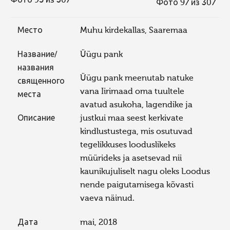
Фото 95 из 307
Фото 97 из 307
Место
Muhu kirdekallas, Saaremaa
Название/
Üügu pank
названия
Üügu pank meenutab natuke
священного
vana Iirimaad oma tuultele
места
avatud asukoha, lagendike ja
Описание
justkui maa seest kerkivate
kindlustustega, mis osutuvad
tegelikkuses looduslikeks
müürideks ja asetsevad nii
kaunikujuliselt nagu oleks Loodus
nende paigutamisega kõvasti
vaeva näinud.
Дата
mai, 2018