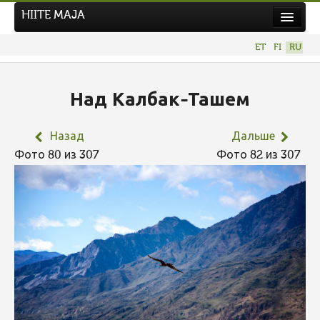
HIITE MAJA
Новости
ET
FI
RU
Фотоконкурсы
НОВЫЙ ФОТОКОНКУРС
Над Калбак-Ташем
Hiite kuvavõistlus 2026
Назад
Дальше
ПРЕДЫДУЩИЕ КОНКУРСЫ
Фото 80 из 307
Фото 82 из 307