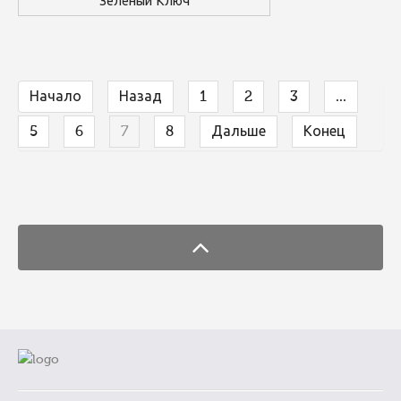
Зелёный Ключ
Начало
Назад
1
2
3
...
5
6
7
8
Дальше
Конец
FaLang translation system by Faboba