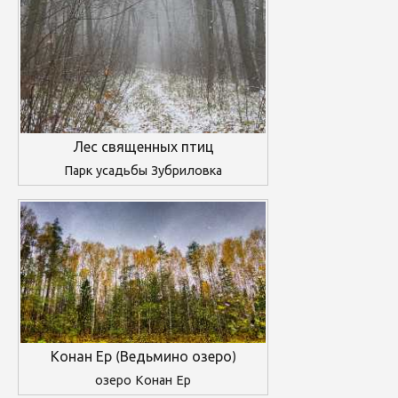
Лес священных птиц
Парк усадьбы Зубриловка
Конан Ер (Ведьмино озеро)
озеро Конан Ер