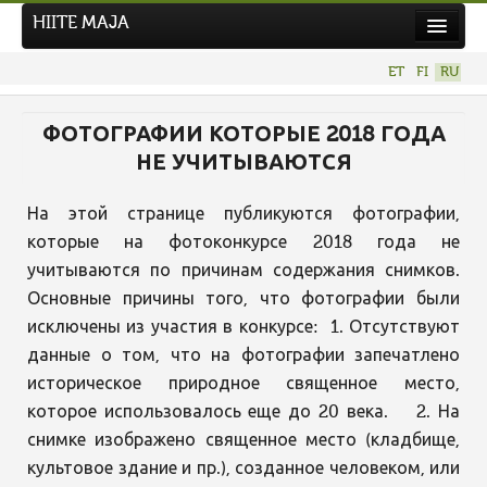
HIITE MAJA
Новости
ET
FI
RU
Фотоконкурсы
ФОТОГРАФИИ КОТОРЫЕ 2018 ГОДА
НОВЫЙ ФОТОКОНКУРС
НЕ УЧИТЫВАЮТСЯ
Hiite kuvavõistlus 2026
ПРЕДЫДУЩИЕ КОНКУРСЫ
На этой странице публикуются фотографии,
которые на фотоконкурсе 2018 года не
учитываются по причинам содержания снимков.
Основные причины того, что фотографии были
исключены из участия в конкурсе: 1. Отсутствуют
данные о том, что на фотографии запечатлено
историческое природное священное место,
которое использовалось еще до 20 века. 2. На
снимке изображено священное место (кладбище,
культовое здание и пр.), созданное человеком, или