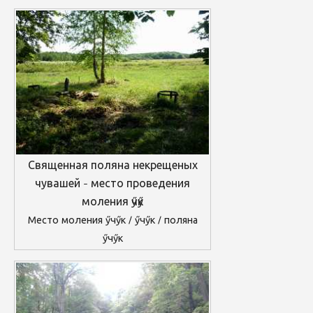
Священная поляна некрещеных
чувашей - место проведения
моления ӳчӳк
Место моления ӳчӳк / ӳчӳк / поляна
ӳчӳк