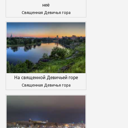
неё
Священная Девичья гора
На священной Девичьей горе
Священная Девичья гора