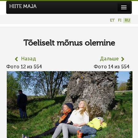
HIITE MAJA
Новости
ET
FI
RU
Фотоконкурсы
НОВЫЙ ФОТОКОНКУРС
Tõeliselt mõnus olemine
Hiite kuvavõistlus 2026
Назад
Дальше
ПРЕДЫДУЩИЕ КОНКУРСЫ
Фото 12 из 554
Фото 14 из 554