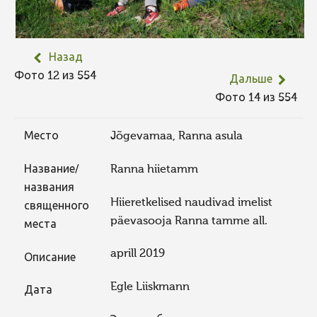
Назад
Фото 12 из 554
Дальше
Фото 14 из 554
Место
Jõgevamaa, Ranna asula
Название/
Ranna hiietamm
названия
Hiieretkelised naudivad imelist
священного
päevasooja Ranna tamme all.
места
aprill 2019
Описание
Egle Liiskmann
Дата