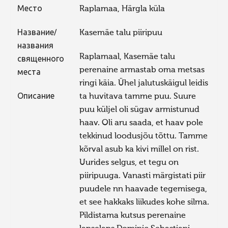
Место
Raplamaa, Härgla küla
Название/
Kasemäe talu piiripuu
названия
Raplamaal, Kasemäe talu
священного
perenaine armastab oma metsas
места
ringi käia. Ühel jalutuskäigul leidis
Описание
ta huvitava tamme puu. Suure
puu küljel oli sügav armistunud
haav. Oli aru saada, et haav pole
tekkinud loodusjõu tõttu. Tamme
kõrval asub ka kivi millel on rist.
Uurides selgus, et tegu on
piiripuuga. Vanasti märgistati piir
puudele nn haavade tegemisega,
et see hakkaks liikudes kohe silma.
Pildistama kutsus perenaine