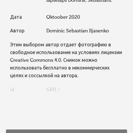
lapselaps Dominic Sebastiani.
Дата
Oktoober 2020
Автор
Dominic Sebastian Iljasenko
Этим выбором автор отдает фотографию в
свободное использование на условиях лицензии
Creative Commons 4.0. Снимок можно
использовать бесплатно в некоммерческих
целях и соссылкой на автора.
id
6381 /
FaLang translation system by Faboba