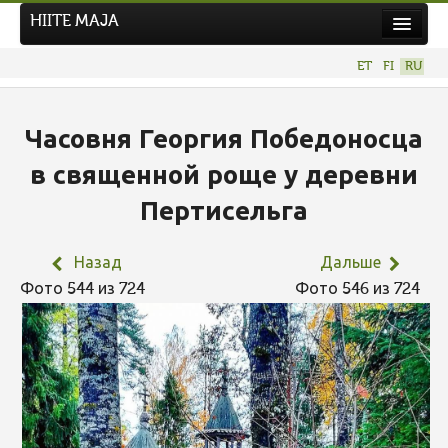
HIITE MAJA
Новости
ET
FI
RU
Фотоконкурсы
НОВЫЙ ФОТОКОНКУРС
Часовня Георгия Победоносца
Hiite kuvavõistlus 2026
в священной роще у деревни
ПРЕДЫДУЩИЕ КОНКУРСЫ
Пертисельга
Назад
Дальше
Фото 544 из 724
Фото 546 из 724