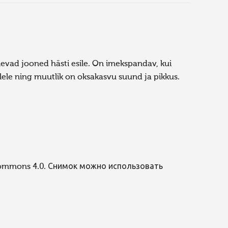
evad jooned hästi esile. On imekspandav, kui
lele ning muutlik on oksakasvu suund ja pikkus.
Commons 4.0. Снимок можно использовать