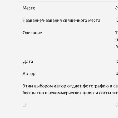
Место
J
Название/названия священного места
L
Описание
T
t
A
Дата
D
Автор
U
Этим выбором автор отдает фотографию в св
бесплатно в некоммерческих целях и соссылко
id
6