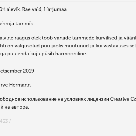
üri alevik, Rae vald, Harjumaa
ehmja tammik
alvine raagus olek toob vanade tammede kurvilised ja väänl
ihti on valgusolud puu jaoks muutunud ja kui vastavuses sel
ga puu enda kuju püsib harmooniline.
etsember 2019
rve Hermann
ободное использование на условиях лицензии Creative 
й на автора.
453 /