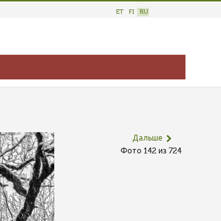
ET
FI
RU
Дальше
Фото 142 из 724