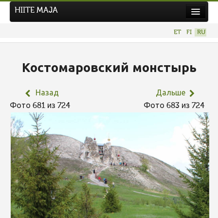
HIITE MAJA
Новости
ET
FI
RU
Фотоконкурсы
НОВЫЙ ФОТОКОНКУРС
Костомаровский монстырь
Hiite kuvavõistlus 2026
Назад
Дальше
ПРЕДЫДУЩИЕ КОНКУРСЫ
Фото 681 из 724
Фото 683 из 724