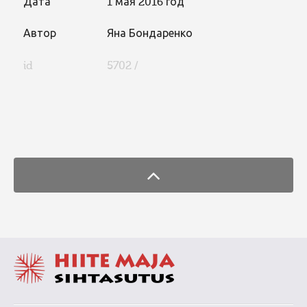
Дата
1 мая 2016 год
Автор
Яна Бондаренко
id
5702 /
FaLang translation system by Faboba