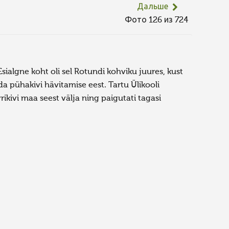
Дальше
Фото 126 из 724
sialgne koht oli sel Rotundi kohviku juures, kust
ida pühakivi hävitamise eest. Tartu Ülikooli
rikivi maa seest välja ning paigutati tagasi