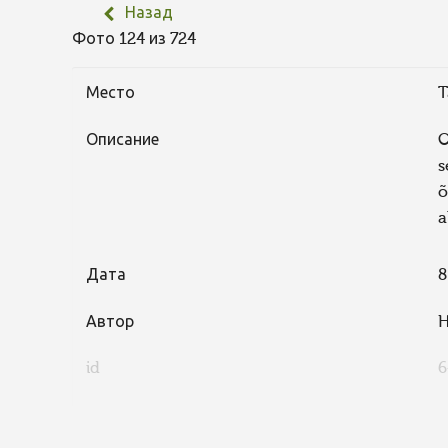
Назад
Фото 124 из 724
Место
T
Описание
O
s
õ
a
Дата
8
Автор
H
id
6