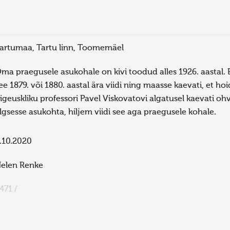
artumaa, Tartu linn, Toomemäel
ma praegusele asukohale on kivi toodud alles 1926. aastal. E
ee 1879. või 1880. aastal ära viidi ning maasse kaevati, et ho
igeuskliku professori Pavel Viskovatovi algatusel kaevati ohv
lgsesse asukohta, hiljem viidi see aga praegusele kohale.
.10.2020
elen Renke
471 /