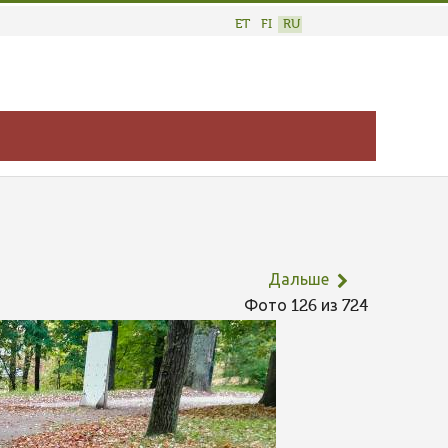
ET
FI
RU
Дальше
Фото 126 из 724