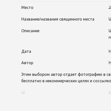
Место
J
Название/названия священного места
U
Описание
U
m
Дата
H
Автор
H
Этим выбором автор отдает фотографию в св
бесплатно в некоммерческих целях и соссылко
id
6