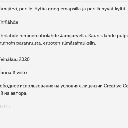
ämijärvi, perille löytää googlemapsilla ja perillä hyvät kyltit.
hrilähde
hrilähde niminen uhrilähde Jämijärvellä. Kaunis lähde pul
uinoin parannusta, eritoten silmäsairauksiin.
einäkuu 2020
anna Kivistö
ободное использование на условиях лицензии Creative 
й на автора.
604 /