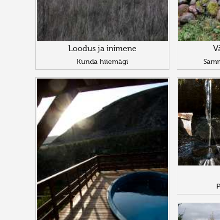
Loodus ja inimene
V
Kunda hiiemägi
Samm
Р