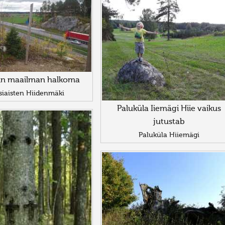
n maailman halkoma
iaisten Hiidenmäki
Paluküla Iiemägi Hiie vaikus
jutustab
Paluküla Hiiemägi