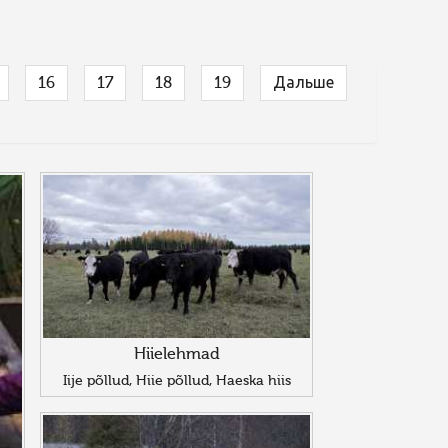
16
17
18
19
Дальше
Hiielehmad
Iije põllud, Hiie põllud, Haeska hiis