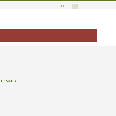
ET
FI
RU
снимков