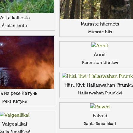
Vettä kalliosta
Muraste hiiemets
Äkölän krotti
Muraste hiis
Annit
Kanniston Uhrikivi
Hiisi, Kivi; Hallaswahan Pirunki
Hallaswahan Pirunkivi
ь на реке Катунь
Река Катунь
Palved
Saula Siniallikad
Valgeallikal
Saula Siniallikad