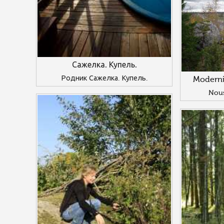
Сажелка. Купель.
Родник Сажелка. Купель.
Moderni
Nous