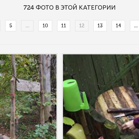
724 ФОТО В ЭТОЙ КАТЕГОРИИ
5
…
10
11
12
13
14
...