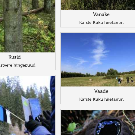
Vanake
Karste Kuku hiietamm
Ristid
astvere hingepuud
Vaade
Karste Kuku hiietamm