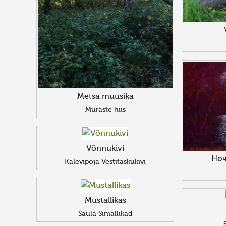
Metsa muusika
Muraste hiis
Võnnukivi
Ноч
Kalevipoja Vestitaskukivi
Mustallikas
Saula Siniallikad