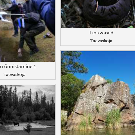
Lipuvärvid
Taevaskoja
pu õnnistamine 1
Taevaskoja