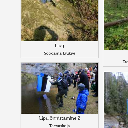
Liug
Soodama Liukivi
Er
Lipu õnnistamine 2
Taevaskoja