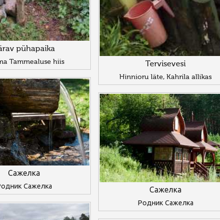
ärav pühapaika
a Tammealuse hiis
Tervisevesi
Hinnioru läte, Kahrila allikas
Сажелка
одник Сажелка
Сажелка
Родник Сажелка