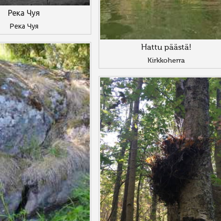
Река Чуя
Река Чуя
Hattu päästä!
Kirkkoherra