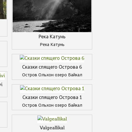
Река Катунь
Река Катунь
Сказки спящего Острова 6
Остров Ольхон озеро Байкал
vi
Сказки спящего Острова 1
Остров Ольхон озеро Байкал
Valgeallikal