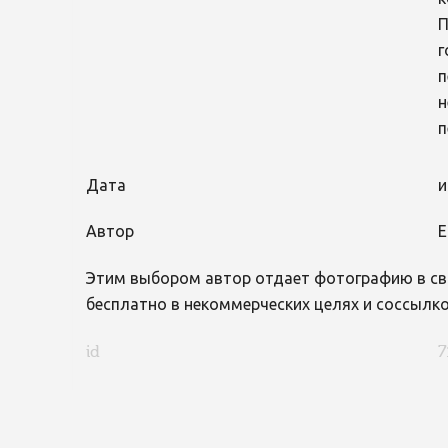
П
г
п
н
п
Дата
и
Автор
Е
Этим выбором автор отдает фотографию в св
бесплатно в некоммерческих целях и соссылко
id
7
FaLang translation system by Faboba