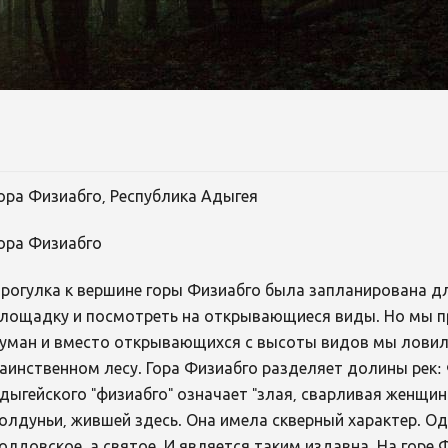
ора Физиабго, Республика Адыгея
ора Физиабго
рогулка к вершине горы Физиабго была запланирована дл
лощадку и посмотреть на открывающиеся виды. Но мы при
уман и вместо открывающихся с высоты видов мы ловил
аинственном лесу. Гора Физиабго разделяет долины рек: 
дыгейского "физиабго" означает "злая, сварливая женщи
олдуньи, жившей здесь. Она имела скверный характер. Од
олдовское, а святое. И является таким издавна. На горе