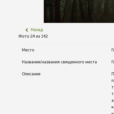
Назад
Фото 24 из 142
Место
Г
Название/названия священного места
Г
Описание
П
п
т
т
а
к
к