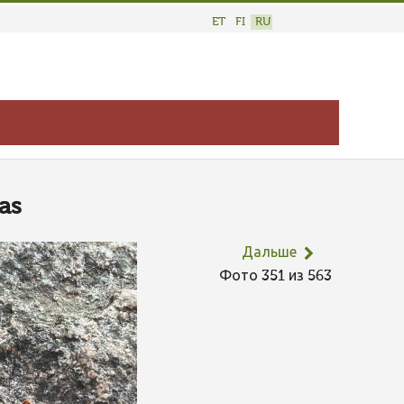
ET
FI
RU
as
Дальше
Фото 351 из 563