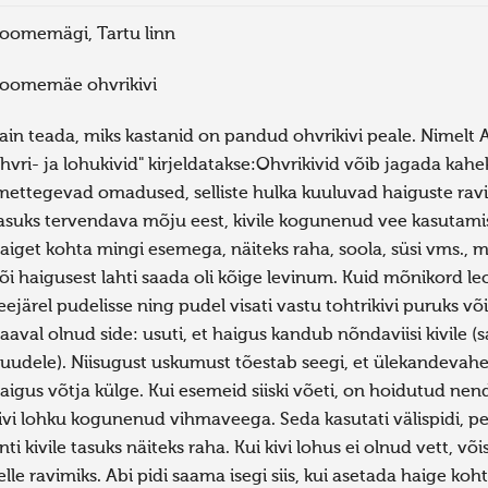
oomemägi, Tartu linn
oomemäe ohvrikivi
ain teada, miks kastanid on pandud ohvrikivi peale. Nimelt All
hvri- ja lohukivid" kirjeldatakse:Ohvrikivid võib jagada kahe
mettegevad omadused, selliste hulka kuuluvad haiguste raviks 
asuks tervendava mõju eest, kivile kogunenud vee kasutamise
aiget kohta mingi esemega, näiteks raha, soola, süsi vms., mi
õi haigusest lahti saada oli kõige levinum. Kuid mõnikord le
eejärel pudelisse ning pudel visati vastu tohtrikivi puruks või 
aaval olnud side: usuti, et haigus kandub nõndaviisi kivile 
uudele). Niisugust uskumust tõestab seegi, et ülekandevahen
aigus võtja külge. Kui esemeid siiski võeti, on hoidutud ne
ivi lohku kogunenud vihmaveega. Seda kasutati välispidi, pe
nti kivile tasuks näiteks raha. Kui kivi lohus ei olnud vett, võ
elle ravimiks. Abi pidi saama isegi siis, kui asetada haige ko