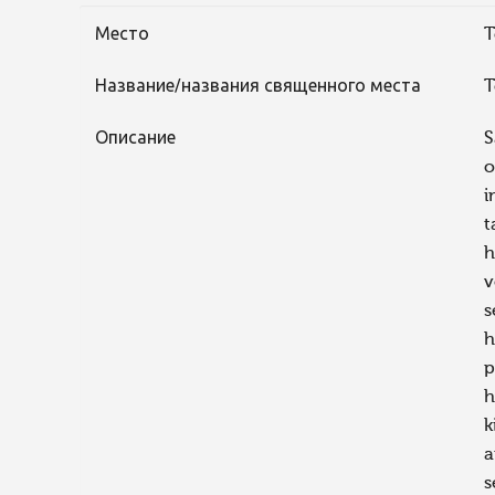
Место
T
Название/названия священного места
T
Описание
S
o
i
t
h
v
s
h
p
h
k
a
s