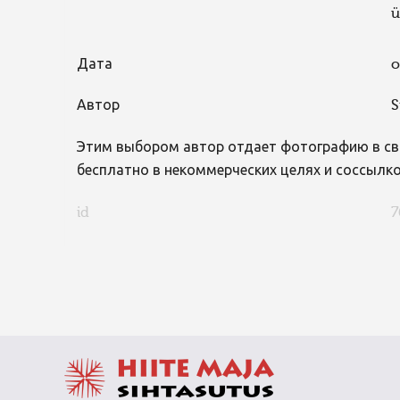
ü
Дата
o
Автор
S
Этим выбором автор отдает фотографию в св
бесплатно в некоммерческих целях и соссылко
id
7
FaLang translation system by Faboba