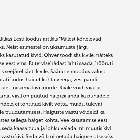
ikas Eesti loodus artiklis "Millest kõnelevad
ks. Neist esimestel on uksumuste järgi
kasutatud kivid. Ohver toodi siis kivile, näiteks
 eest vms. Et tervisehädast lahti saada, hõõruti
s seejärel jäeti kivile. Säärane moodus valust
otati kodus haiget kohta veega, vesi pandi
jäeti niisama kivi juurde. Kivile võidi viia ka
(samal viisil on püütud haigusi anda ka pühadele
deid ei tohtinud kivilt võtta, muidu tulevat
nde puudutamisest. Haiguste vastu võideldi ka
stes sellega haiget kohta. Vee kasutamise eest
is seda kaasa tuua ja lohku valada: nii muutis kivi
ht vastu kivi. Seda võib nimetada haiguse otseseks