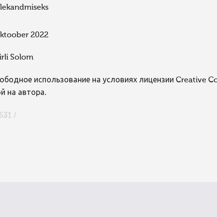
lekandmiseks
ktoober 2022
irli Solom
ободное использование на условиях лицензии Creative 
й на автора.
631 /