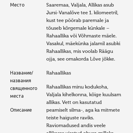
Место
Saaremaa, Valjala, Allikas asub
Jursi-Vanalõve tee 1. kilomeetril,
kust tee pöörab paremale ja
tõuseb kõrgemale künkale –
Rahaallika või Võhmaste mäele.
Vasakul, mäekünka jalamil asubki
Rahaallikas, mis voolab Räägu
ojja, see omakorda Lõve jõkke.
Название/
Rahaallikas
названия
Rahaallikas minu kodukoha,
священного
Valjala kihelkonna, kõige kuulsam
места
allikas. Vett on kasutatud
Описание
peamiselt silma-, aga ka mitmete
teiste haiguste raviks.
Raviomadused andis veele