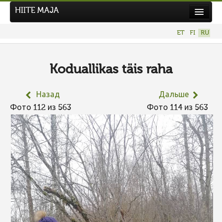
HIITE MAJA
Новости
ET
FI
RU
Фотоконкурсы
НОВЫЙ ФОТОКОНКУРС
Koduallikas täis raha
Hiite kuvavõistlus 2026
Назад
Дальше
ПРЕДЫДУЩИЕ КОНКУРСЫ
Фото 112 из 563
Фото 114 из 563