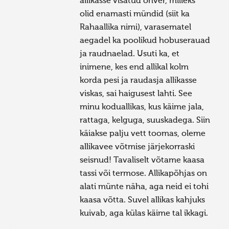
allikasse visatud ohver, milleks
olid enamasti mündid (siit ka
Rahaallika nimi), varasematel
aegadel ka poolikud hobuserauad
ja raudnaelad. Usuti ka, et
inimene, kes end allikal kolm
korda pesi ja raudasja allikasse
viskas, sai haigusest lahti. See
minu koduallikas, kus käime jala,
rattaga, kelguga, suuskadega. Siin
käiakse palju vett toomas, oleme
allikavee võtmise järjekorraski
seisnud! Tavaliselt võtame kaasa
tassi või termose. Allikapõhjas on
alati münte näha, aga neid ei tohi
kaasa võtta. Suvel allikas kahjuks
kuivab, aga külas käime tal ikkagi.