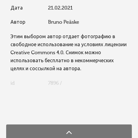
Дата
21.02.2021
Автор
Bruno Peäske
Этим выбором автор отдает фотографию в
свободное использование на условиях лицензии
Creative Commons 4.0. Снимок можно
использовать бесплатно в некоммерческих
целях и соссылкой на автора.
id
7896 /
FaLang translation system by Faboba