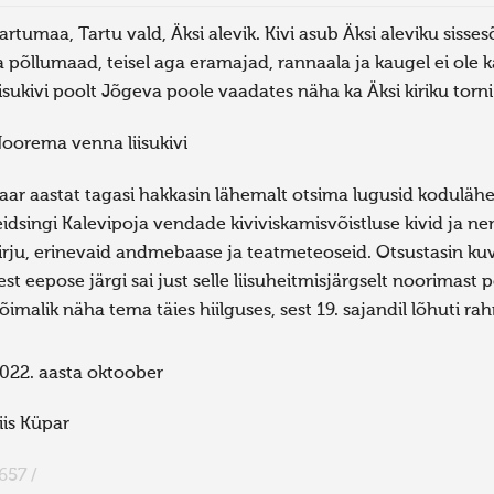
artumaa, Tartu vald, Äksi alevik. Kivi asub Äksi aleviku sisse
a põllumaad, teisel aga eramajad, rannaala ja kaugel ei ole 
iisukivi poolt Jõgeva poole vaadates näha ka Äksi kiriku torni
oorema venna liisukivi
aar aastat tagasi hakkasin lähemalt otsima lugusid kodulähe
eidsingi Kalevipoja vendade kiviviskamisvõistluse kivid ja ne
irju, erinevaid andmebaase ja teatmeteoseid. Otsustasin kuv
est eepose järgi sai just selle liisuheitmisjärgselt noorimast 
õimalik näha tema täies hiilguses, sest 19. sajandil lõhuti ra
022. aasta oktoober
iis Küpar
657 /