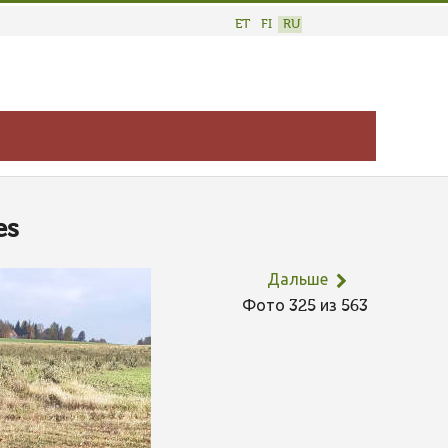
ET
FI
RU
es
Дальше
Фото 325 из 563