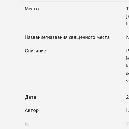
Место
T
j
l
Название/названия священного места
N
Описание
P
l
k
s
v
Дата
2
Автор
L
id
7