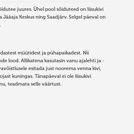
sõidutee juures. Ühel pool sõiduteed on liisukivi
ka Jääaja Keskus ning Saadjärv. Selgel päeval on
.
dastest müütidest ja pühapaikadest. Nii
nde lood. Allikatena kasutasin vanu ajalehti ja -
avõistlusele esitada just noorema venna kivi,
pojast kuningas. Tänapäeval ei ole liisukivi
hnu, teadmata selle väärtust.