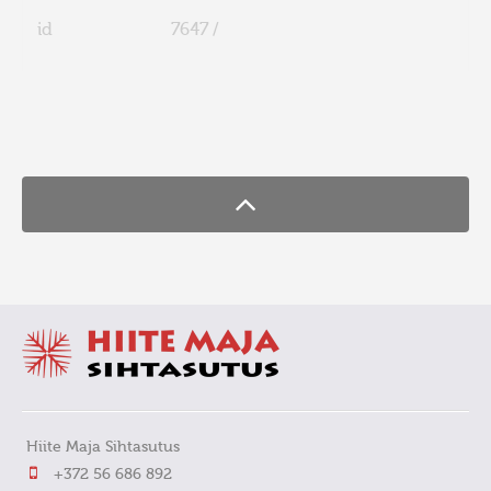
id
7647 /
FaLang translation system by Faboba
Hiite Maja Sihtasutus
+372 56 686 892