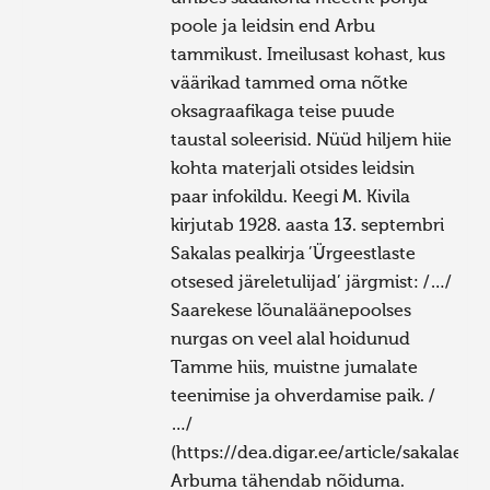
poole ja leidsin end Arbu
tammikust. Imeilusast kohast, kus
väärikad tammed oma nõtke
oksagraafikaga teise puude
taustal soleerisid. Nüüd hiljem hiie
kohta materjali otsides leidsin
paar infokildu. Keegi M. Kivila
kirjutab 1928. aasta 13. septembri
Sakalas pealkirja ’Ürgeestlaste
otsesed järeletulijad’ järgmist: /…/
Saarekese lõunaläänepoolses
nurgas on veel alal hoidunud
Tamme hiis, muistne jumalate
teenimise ja ohverdamise paik. /
…/
(https://dea.digar.ee/article/sakalaew
Arbuma tähendab nõiduma.