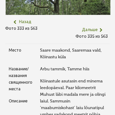
Назад
Фото 333 из 563
Дальше
Фото 335 из 563
Место
Saare maakond, Saaremaa vald,
Kõinastu küla
Название/
Arbu tammik, Tamme hiis
названия
Kõinastule asutasin end minema
священного
leedopäeval. Paar kilomeetrit
места
Muhust läbi madala mere ja olingi
Описание
laiul. Sammusin
’maabumiskohast’ laiu lõunatipul
umbes sadakond meetrit põhja