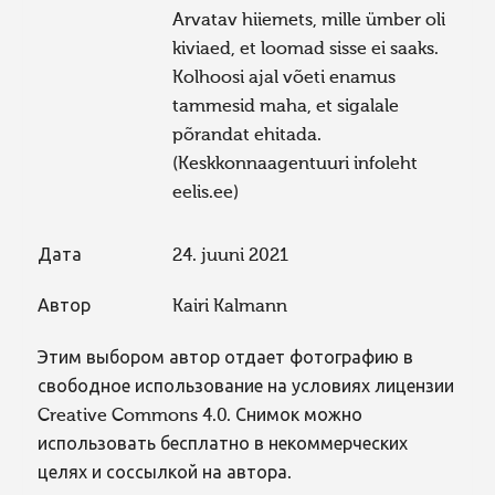
Arvatav hiiemets, mille ümber oli
kiviaed, et loomad sisse ei saaks.
Kolhoosi ajal võeti enamus
tammesid maha, et sigalale
põrandat ehitada.
(Keskkonnaagentuuri infoleht
eelis.ee)
Дата
24. juuni 2021
Автор
Kairi Kalmann
Этим выбором автор отдает фотографию в
свободное использование на условиях лицензии
Creative Commons 4.0. Снимок можно
использовать бесплатно в некоммерческих
целях и соссылкой на автора.