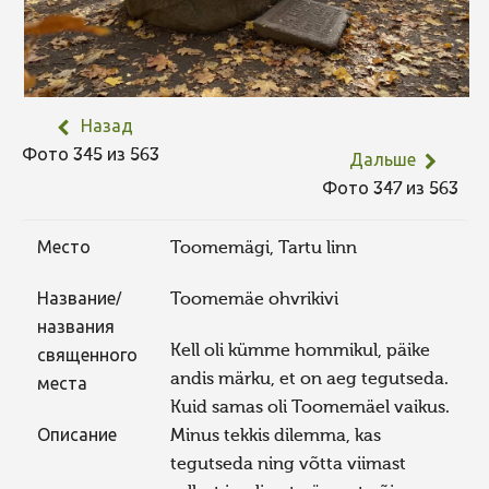
Назад
Фото 345 из 563
Дальше
Фото 347 из 563
Место
Toomemägi, Tartu linn
Название/
Toomemäe ohvrikivi
названия
Kell oli kümme hommikul, päike
священного
andis märku, et on aeg tegutseda.
места
Kuid samas oli Toomemäel vaikus.
Описание
Minus tekkis dilemma, kas
tegutseda ning võtta viimast