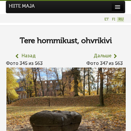
HIITE MAJA
Новости
ET
FI
RU
Фотоконкурсы
НОВЫЙ ФОТОКОНКУРС
Tere hommikust, ohvrikivi
Hiite kuvavõistlus 2026
Назад
Дальше
ПРЕДЫДУЩИЕ КОНКУРСЫ
Фото 345 из 563
Фото 347 из 563