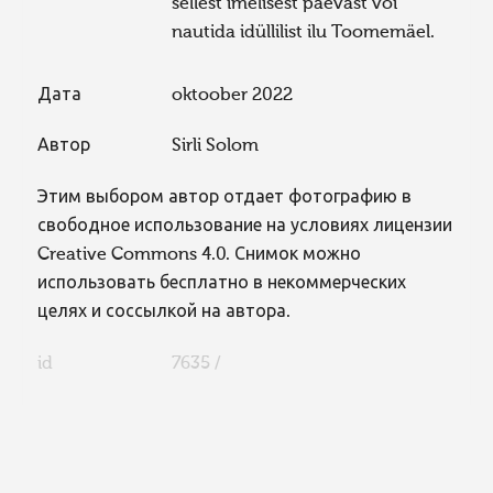
sellest imelisest päevast või
nautida idüllilist ilu Toomemäel.
Дата
oktoober 2022
Автор
Sirli Solom
Этим выбором автор отдает фотографию в
свободное использование на условиях лицензии
Creative Commons 4.0. Снимок можно
использовать бесплатно в некоммерческих
целях и соссылкой на автора.
id
7635 /
FaLang translation system by Faboba