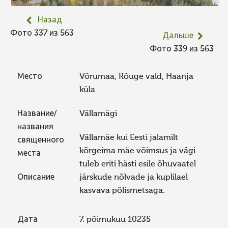
Назад
Фото 337 из 563
Дальше
Фото 339 из 563
Место
Võrumaa, Rõuge vald, Haanja
küla
Название/
Vällamägi
названия
Vällamäe kui Eesti jalamilt
священного
kõrgeima mäe võimsus ja vägi
места
tuleb eriti hästi esile õhuvaatel
Описание
järskude nõlvade ja kuplilael
kasvava põlismetsaga.
Дата
7. põimukuu 10235