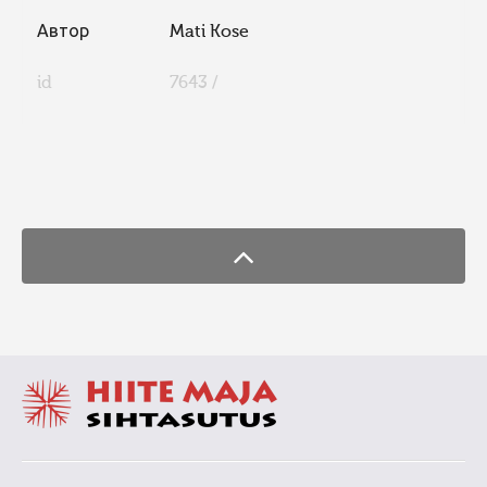
Автор
Mati Kose
id
7643 /
FaLang translation system by Faboba