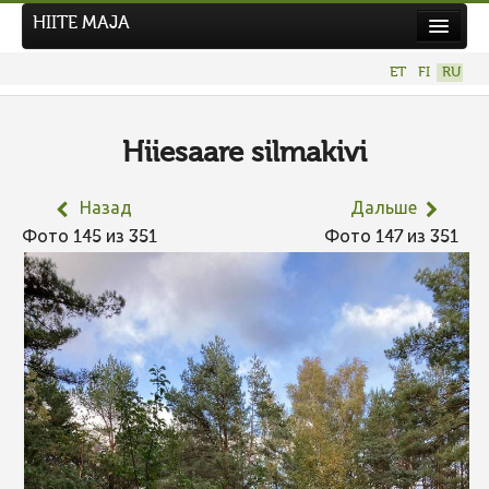
HIITE MAJA
Новости
ET
FI
RU
Фотоконкурсы
НОВЫЙ ФОТОКОНКУРС
Hiiesaare silmakivi
Hiite kuvavõistlus 2026
Назад
Дальше
ПРЕДЫДУЩИЕ КОНКУРСЫ
Фото 145 из 351
Фото 147 из 351