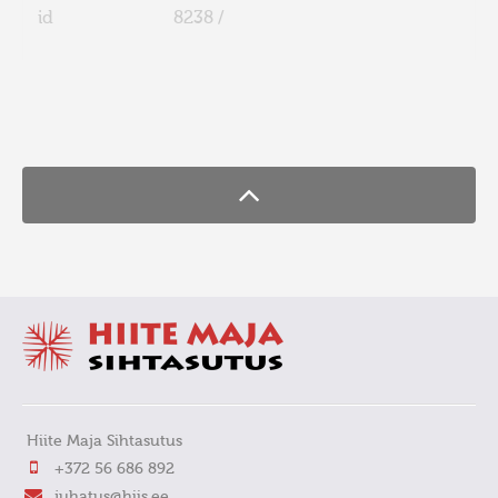
id
8238 /
FaLang translation system by Faboba
Hiite Maja Sihtasutus
+372 56 686 892
juhatus@hiis.ee