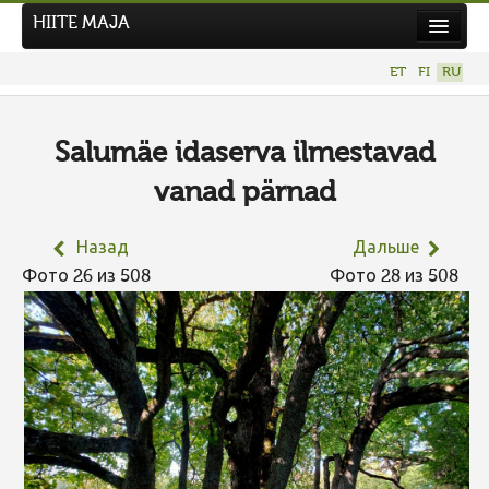
HIITE MAJA
Новости
ET
FI
RU
Фотоконкурсы
НОВЫЙ ФОТОКОНКУРС
Salumäe idaserva ilmestavad
Hiite kuvavõistlus 2026
vanad pärnad
ПРЕДЫДУЩИЕ КОНКУРСЫ
Назад
Дальше
Фото 26 из 508
Фото 28 из 508