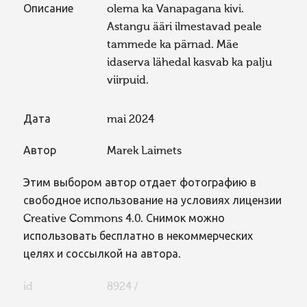
Описание
olema ka Vanapagana kivi.
Astangu ääri ilmestavad peale
tammede ka pärnad. Mäe
idaserva lähedal kasvab ka palju
viirpuid.
Дата
mai 2024
Автор
Marek Laimets
Этим выбором автор отдает фотографию в
свободное использование на условиях лицензии
Creative Commons 4.0. Снимок можно
использовать бесплатно в некоммерческих
целях и соссылкой на автора.
id
8924 /