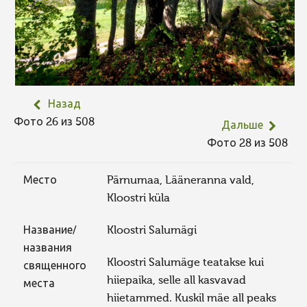
Назад
Фото 26 из 508
Дальше
Фото 28 из 508
Место
Pärnumaa, Lääneranna vald,
Kloostri küla
Название/
Kloostri Salumägi
названия
Kloostri Salumäge teatakse kui
священного
hiiepaika, selle all kasvavad
места
hiietammed. Kuskil mäe all peaks