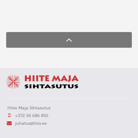
FaLang translation system by Faboba
Hiite Maja Sihtasutus
+372 56 686 892
juhatus@hiis.ee