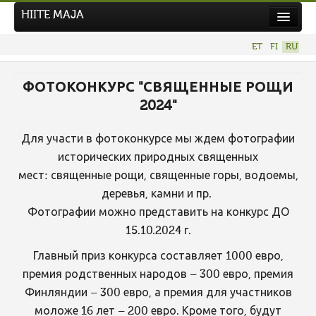
HIITE MAJA
Новости
ET
FI
RU
Фотоконкурсы
ФОТОКОНКУРС "СВЯЩЕННЫЕ РОЩИ
НОВЫЙ ФОТОКОНКУРС
2024"
Hiite kuvavõistlus 2026
ПРЕДЫДУЩИЕ КОНКУРСЫ
Для участи в фотоконкурсе мы ждем фотографии
исторических природных священных
мест: священные рощи, священные горы, водоемы,
деревья, камни и пр.
Фотографии можно представить на конкурс ДО
15.10.2024 г.
Главный приз конкурса составляет 1000 евро,
премия родственных народов – 300 евро, премия
Финляндии – 300 евро, а премия для участников
моложе 16 лет – 200 евро. Кроме того, будут