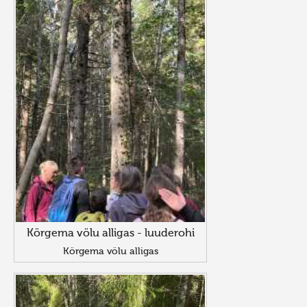
Körgema völu alligas - luuderohi
Körgema völu alligas