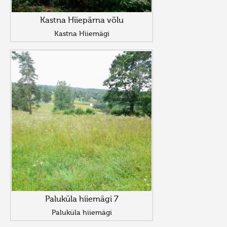
Kastna Hiiepärna võlu
Kastna Hiiemägi
Paluküla hiiemägi 7
Paluküla hiiemägi