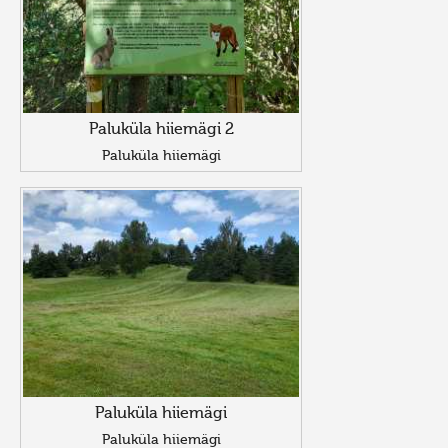
Paluküla hiiemägi 2
Paluküla hiiemägi
Paluküla hiiemägi
Paluküla hiiemägi