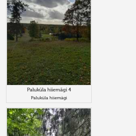
Paluküla hiiemägi 4
Paluküla hiiemägi