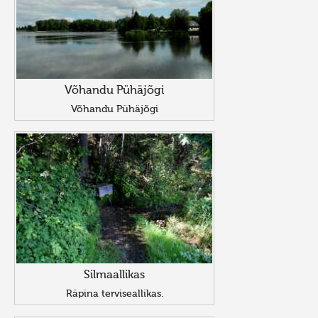
Võhandu Pühäjõgi
Võhandu Pühäjõgi
Silmaallikas
Räpina terviseallikas.