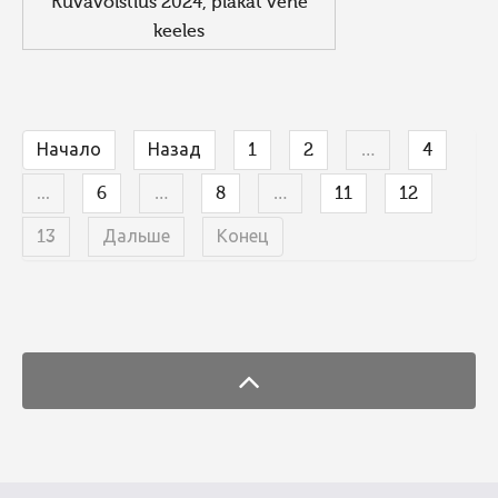
Kuvavõistlus 2024, plakat vene
keeles
Начало
Назад
1
2
…
4
...
6
…
8
…
11
12
13
Дальше
Конец
FaLang translation system by Faboba