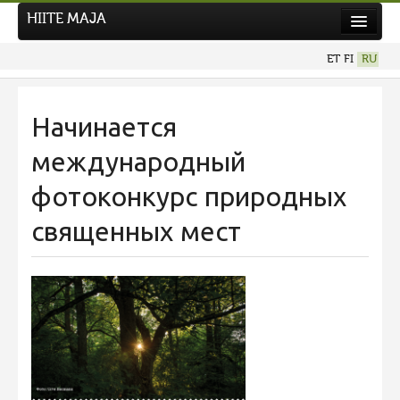
HIITE MAJA
Новости
ET
FI
RU
Фотоконкурсы
Начинается
международный
фотоконкурс природных
священных мест