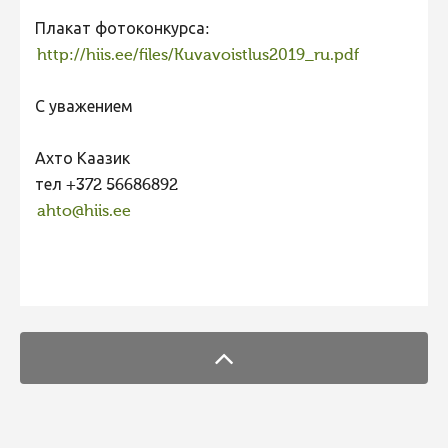
Плакат фотоконкурса:
http://hiis.ee/files/Kuvavoistlus2019_ru.pdf
С уважением
Ахто Каазик
тел +372 56686892
ahto@hiis.ee
FaLang translation system by Faboba