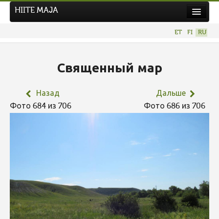
HIITE MAJA
Новости
ET
FI
RU
Фотоконкурсы
НОВЫЙ ФОТОКОНКУРС
Священный мар
Hiite kuvavõistlus 2026
Назад
Дальше
ПРЕДЫДУЩИЕ КОНКУРСЫ
Фото 684 из 706
Фото 686 из 706