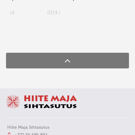
id
2314 /
FaLang translation system by Faboba
Hiite Maja Sihtasutus
+372 56 686 892