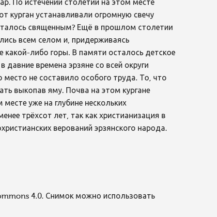
ар. По истечении столетий на этом месте
тот курган устанавливали огромную свечу
считалось священным? Ещё в прошлом столетии
ались всем селом и, придерживаясь
 какой-либо горы. В памяти осталось детское
 давние времена эрзяне со всей округи
 место не составило особого труда. То, что
ать выкопав яму. Почва на этом кургане
 месте уже на глубине нескольких
енее трёхсот лет, так как христианизация в
дохристианских верований эрзянского народа.
Commons 4.0. Снимок можно использовать