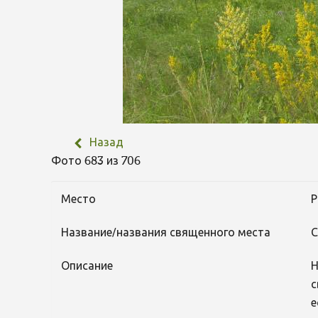
Назад
Фото 683 из 706
Место
Р
Название/названия священного места
С
Описание
Н
с
е