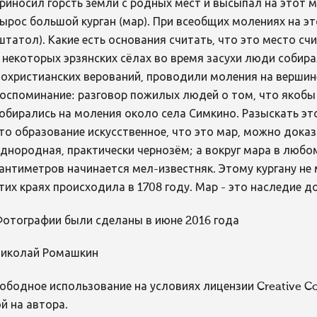
риносил горсть земли с родных мест и высыпал на этот м
ырос большой курган (мар). При всеобщих молениях на э
штатол). Какие есть основания считать, что это место 
 некоторых эрзянских сёлах во время засухи люди собир
охристианских верований, проводили моления на вершине
оспоминание: разговор пожилых людей о том, что якобы в
обирались на моления около села Симкино. Разыскать это
то образование искусственное, что это мар, можно доказ
днородная, практически чернозём; а вокруг мара в любом
антиметров начинается мел-известняк. Этому кургану не м
тих краях происходила в 1708 году. Мар - это наследие 
отографии были сделаны в июне 2016 года
иколай Ромашкин
ободное использование на условиях лицензии Creative 
й на автора.