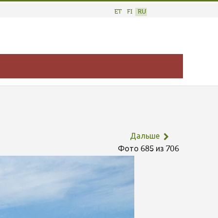
ET
FI
RU
Дальше
Фото 685 из 706