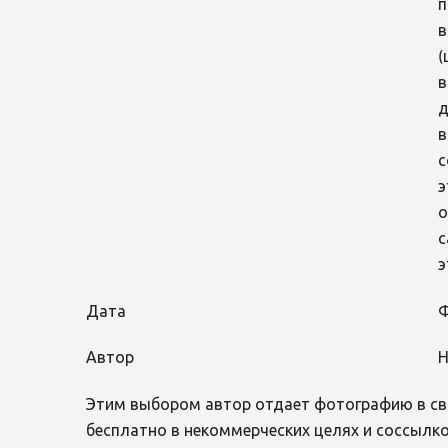
п
в
(
в
д
в
с
э
о
с
э
Дата
Ф
Автор
Н
Этим выбором автор отдает фотографию в св
бесплатно в некоммерческих целях и соссылко