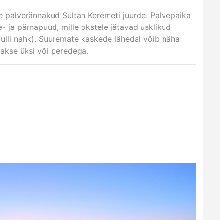
ike palverännakud Sultan Keremeti juurde. Palvepaika
- ja pärnapuud, mille okstele jätavad usklikud
pulli nahk). Suuremate kaskede lähedal võib näha
takse üksi või peredega.