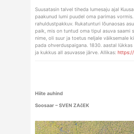
Suusatasin talvel tiheda lumesaju ajal Kuu
paakunud lumi puudel oma parimas vormis. Ku
rahuldustpakkuv. Rukatunturi lõunaosas a
paik, mis on tuntud oma tipul asuva saami se
nime, oli suur ja toetus neljale väiksemale kiv
pada ohverduspaigana. 1830. aastal lükkas ve
ja kukkus all asuvasse järve. Allikas:
https:
Hiite auhind
Soosaar – SVEN ZAčEK