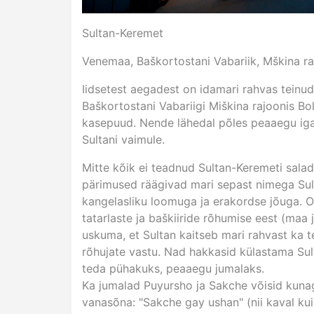
Sultan-Keremet
Venemaa, Baškortostani Vabariik, Mškina ra
Iidsetest aegadest on idamari rahvas teinu
Baškortostani Vabariigi Miškina rajoonis Bo
kasepuud. Nende lähedal põles peaaegu iga 
Sultani vaimule.
Mitte kõik ei teadnud Sultan-Keremeti salad
pärimused räägivad mari sepast nimega Sulta
kangelasliku loomuga ja erakordse jõuga. Om
tatarlaste ja baškiiride rõhumise eest (maa 
uskuma, et Sultan kaitseb mari rahvast ka te
rõhujate vastu. Nad hakkasid külastama Su
teda pühakuks, peaaegu jumalaks.
Ka jumalad Puyursho ja Sakche võisid kuna
vanasõna: "Sakche gay ushan" (nii kaval kui