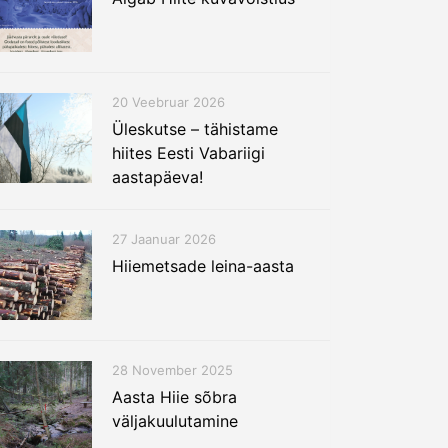
20 Veebruar 2026
Üleskutse – tähistame
hiites Eesti Vabariigi
aastapäeva!
27 Jaanuar 2026
Hiiemetsade leina-aasta
28 November 2025
Aasta Hiie sõbra
väljakuulutamine