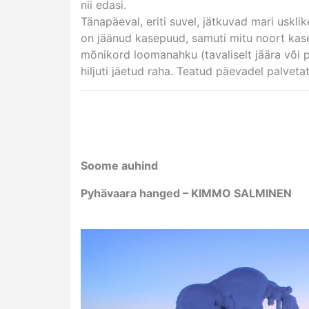
nii edasi.
Tänapäeval, eriti suvel, jätkuvad mari uskl
on jäänud kasepuud, samuti mitu noort kase
mõnikord loomanahku (tavaliselt jäära või 
hiljuti jäetud raha. Teatud päevadel palveta
Soome auhind
Pyhävaara hanged – KIMMO SALMINEN