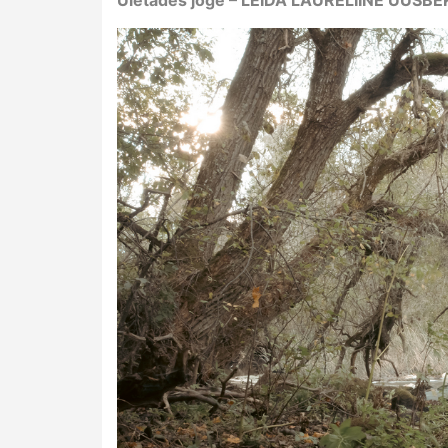
Ületades jõge – LEIDA LAURELIINE UUSBE