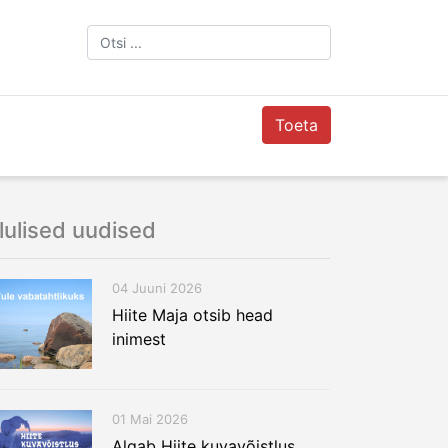
Toeta
lulised uudised
04 Juuni 2026
Hiite Maja otsib head
inimest
01 Mai 2026
Algab Hiite kuvavõistlus