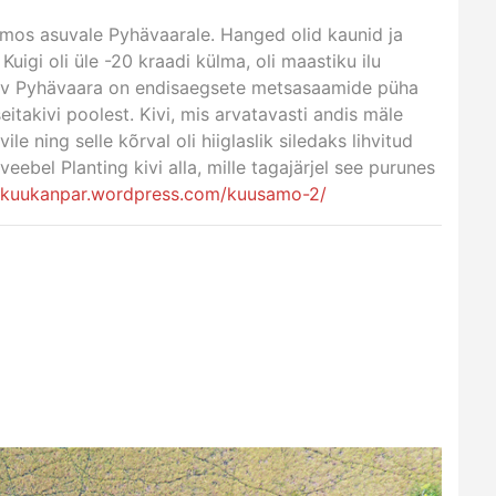
samos asuvale Pyhävaarale. Hanged olid kaunid ja
igi oli üle -20 kraadi külma, oli maastiku ilu
suv Pyhävaara on endisaegsete metsasaamide püha
itakivi poolest. Kivi, mis arvatavasti andis mäle
ile ning selle kõrval oli hiiglaslik siledaks lihvitud
ebel Planting kivi alla, mille tagajärjel see purunes
//kuukanpar.wordpress.com/kuusamo-2/