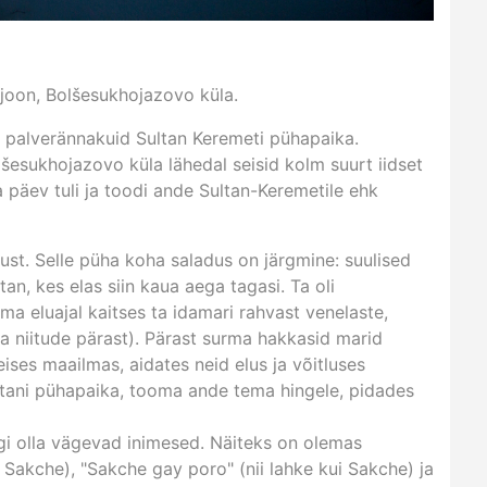
joon, Bolšesukhojazovo küla.
d palverännakuid Sultan Keremeti pühapaika.
lšesukhojazovo küla lähedal seisid kolm suurt iidset
päev tuli ja toodi ande Sultan-Keremetile ehk
ust. Selle püha koha saladus on järgmine: suulised
n, kes elas siin kaua aega tagasi. Ta oli
a eluajal kaitses ta idamari rahvast venelaste,
ja niitude pärast). Pärast surma hakkasid marid
ises maailmas, aidates neid elus ja võitluses
ltani pühapaika, tooma ande tema hingele, pidades
gi olla vägevad inimesed. Näiteks on olemas
 Sakche), "Sakche gay poro" (nii lahke kui Sakche) ja