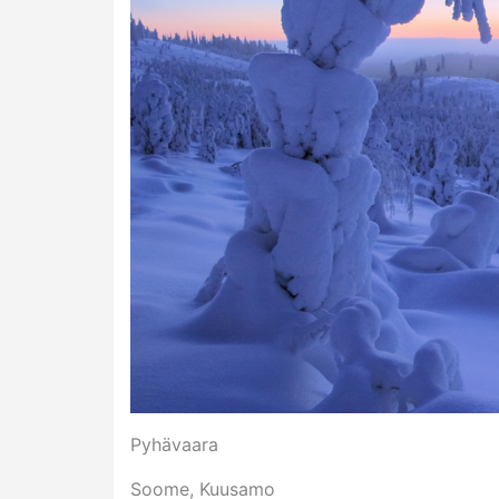
Pyhävaara
Soome, Kuusamo