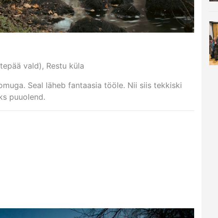
tepää vald), Restu küla
uga. Seal läheb fantaasia tööle. Nii siis tekkiski
üks puuolend.