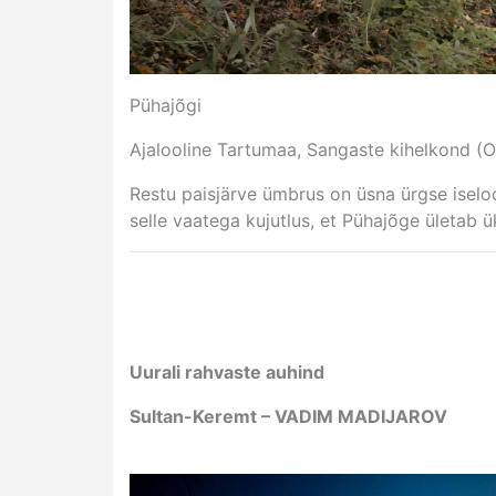
Pühajõgi
Ajalooline Tartumaa, Sangaste kihelkond (O
Restu paisjärve ümbrus on üsna ürgse iseloom
selle vaatega kujutlus, et Pühajõge ületab 
Uurali rahvaste auhind
Sultan-Keremt – VADIM MADIJAROV