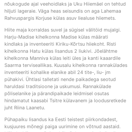
nõukogude ajal veehoidlaks ja Uku Hiiemäel on tehtud
hiljuti lageraie. Väga heas seisundis on aga Lahemaa
Rahvuspargis Korjuse külas asuv Iiealuse hiiemets.
Hiite maja korraldas suvel ja sügisel välitöid mujalgi.
Harju-Madise kihelkonna Madise külas määrati
kindlaks ja inventeeriti Kiriku-Kõrtsu hiiekoht. Risti
kihelkonna Hatu külas lisandus 2 liukivi. Jõelähtme
kihelkonna Manniva külas leiti üles ja kanti kaaardile
Saarma terviseallikas. Kuusalu kihelkonna rannakülades
inventeeriti kohalike elanike abil 24 tite-, liu- jm
pühakivi. Ühtlasi talletati nende paikadega seotud
haruldasi traditsioone ja uskumusi. Rannakülade
põliselanike ja pärandipaikade leidmisel osutas
hindamatut kaasabi Tsitre külavanem ja loodusretkede
juht Riina Laanetu.
Pühapaiku lisandus ka Eesti teistest piirkondadest,
kusjuures mõnegi paiga uurimine on võtnud aastaid.