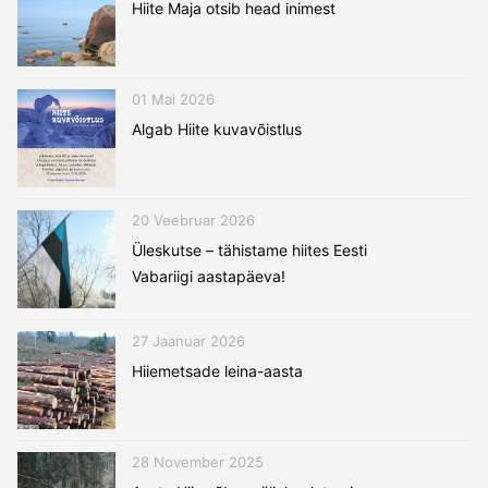
Hiite Maja otsib head inimest
01 Mai 2026
Algab Hiite kuvavõistlus
20 Veebruar 2026
Üleskutse – tähistame hiites Eesti
Vabariigi aastapäeva!
27 Jaanuar 2026
Hiiemetsade leina-aasta
28 November 2025