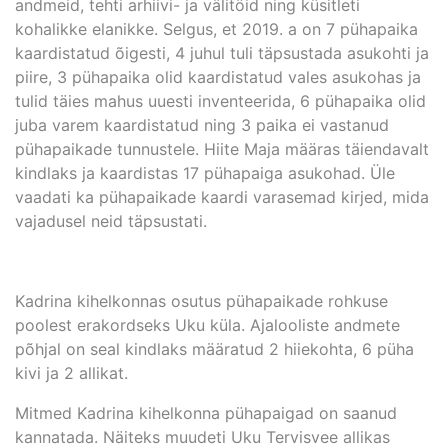
andmeid, tehti arhiivi- ja välitöid ning küsitleti
kohalikke elanikke. Selgus, et 2019. a on 7 pühapaika
kaardistatud õigesti, 4 juhul tuli täpsustada asukohti ja
piire, 3 pühapaika olid kaardistatud vales asukohas ja
tulid täies mahus uuesti inventeerida, 6 pühapaika olid
juba varem kaardistatud ning 3 paika ei vastanud
pühapaikade tunnustele. Hiite Maja määras täiendavalt
kindlaks ja kaardistas 17 pühapaiga asukohad. Üle
vaadati ka pühapaikade kaardi varasemad kirjed, mida
vajadusel neid täpsustati.
Kadrina kihelkonnas osutus pühapaikade rohkuse
poolest erakordseks Uku küla. Ajalooliste andmete
põhjal on seal kindlaks määratud 2 hiiekohta, 6 püha
kivi ja 2 allikat.
Mitmed Kadrina kihelkonna pühapaigad on saanud
kannatada. Näiteks muudeti Uku Tervisvee allikas