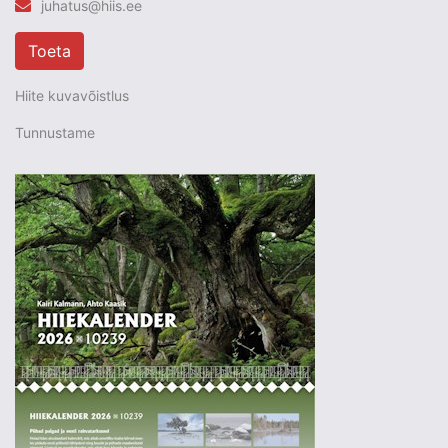
juhatus@hiis.ee
Toeta
Hiite kuvavõistlus
Tunnustame