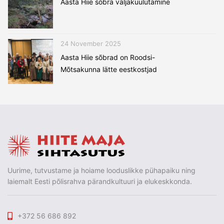
Aasta Hiie sõbra väljakuulutamine
24 November 2025
Aasta Hiie sõbrad on Roodsi-
Mõtsakunna lätte eestkostjad
Uurime, tutvustame ja hoiame looduslikke pühapaiku ning
laiemalt Eesti põlisrahva pärandkultuuri ja elukeskkonda.
+372 56 686 892