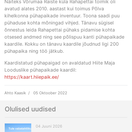
Näiteks Võrumaa Raiste küla Rahapettai toimik oli
avatud alates 2010. aastast kui toimus Põlva
kihelkonna pühapaikade inventuur. Toona saadi puu
pühaduse kohta mõningad vihjed. Tänavu sügisel
õnnestus leida Rahapettai pühaks pidamise kohta
otsesed andmed ning see põlispuu kanti pühapaikade
kaardile. Kokku on tänavu kaardile jõudnud ligi 200
pühapaika ning töö jätkub.
Kaardistatud pühapaigad on avaldatud Hiite Maja
Looduslike pühapaikade kaardil:
https://kaart.hiiepaik.ee/
Ahto Kaasik
05 Oktoober 2022
Olulised uudised
04 Juuni 2026