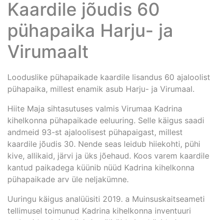
Kaardile jõudis 60
pühapaika Harju- ja
Virumaalt
Looduslike pühapaikade kaardile lisandus 60 ajaloolist
pühapaika, millest enamik asub Harju- ja Virumaal.
Hiite Maja sihtasutuses valmis Virumaa Kadrina
kihelkonna pühapaikade eeluuring. Selle käigus saadi
andmeid 93-st ajaloolisest pühapaigast, millest
kaardile jõudis 30. Nende seas leidub hiiekohti, pühi
kive, allikaid, järvi ja üks jõehaud. Koos varem kaardile
kantud paikadega küünib nüüd Kadrina kihelkonna
pühapaikade arv üle neljakümne.
Uuringu käigus analüüsiti 2019. a Muinsuskaitseameti
tellimusel toimunud Kadrina kihelkonna inventuuri