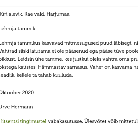
Jüri alevik, Rae vald, Harjumaa
Lehmja tammik
Lehmja tammikus kasvavad mitmesugused puud läbisegi, nii
Vahtrad siiski laiutama ei ole pääsenud ega pääse tüve poo
pikkust. Leidsin ühe tamme, kes justkui oleks vahtra oma pruu
okstega kaitstes, Hämmastav sarnasus. Vaher on kasvama ha
teadlik, kellele ta tahab kuuluda.
Oktoober 2020
Urve Hermann
itsentsi tingimustel
vabakasutusse. Ülesvõtet võib mittetulu