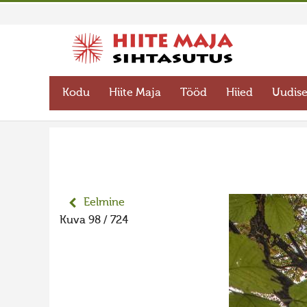
Kodu
Hiite Maja
Tööd
Hiied
Uudis
Eelmine
Kuva 98 / 724