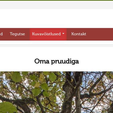
ed
Tegutse
Kuvavõistlused
Kontakt
Oma pruudiga