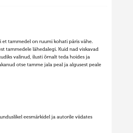
 et tammedel on ruumi kohati päris vähe.
lest tammedele lähedalegi. Kuid nad viskavad
diks valinud, ilusti õrnalt teda hoides ja
kanud otse tamme jala peal ja algusest peale
nduslikel eesmärkidel ja autorile viidates