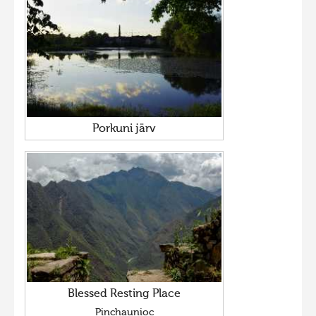
Porkuni järv
Blessed Resting Place
Pinchaunioc