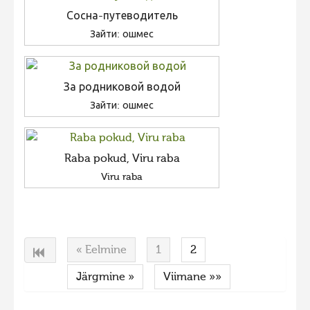
Сосна-путеводитель
Зайти: ошмес
За родниковой водой
Зайти: ошмес
Raba pokud, Viru raba
Viru raba
« Eelmine
1
2
Järgmine »
Viimane »»