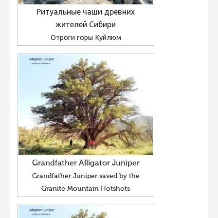
Ритуальные чаши древних
жителей Сибири
Отроги горы Куйлюм
Grandfather Alligator Juniper
Grandfather Juniper saved by the
Granite Mountain Hotshots