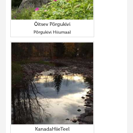
Hiite kuvavõistlus 2009
Hiite kuvavõistlus 2008
Õitsev Põrgukivi
Kontakt
Põrgukivi Hiiumaal
KanadaHiieTeel