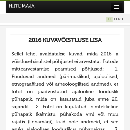
HIITE MAJA
Kodu
ET
FI
RU
Hiite Maja
Tööd
2016 KUVAVÕISTLUSE LISA
Hiied
Sellel lehel avaldatakse kuvad, mida 2016. a
Uudised
võistlusel sisulistel põhjustel ei arvestata. Fotode
mittearvestamise peamised põhjused: 1.
Tegutse
Puuduvad andmed (pärimuslikud, ajaloolised,
Kuvavõistlused
etnograafilised või arheoloogilised andmed), et
UUS KUVAVÕISTLUS
fotol on jäädvustatud ajalooline looduslik
Hiite kuvavõistlus 2026
pühapaik, mida on kasutatud juba enne 20.
VANEMAD KUVAVÕISTLUSED
sajandit. 2. Fotol on kujutatud inimtekkeline
pühapaik (kalmistu, pühakoda vm) või muu
Hiite kuvavõistlus 2025
rajatis (linnamägi), kuid pole andmeid, et see
Hiite kuvavõistlus 2025 lisa
asuks ajaloolises looduslikus pühapaigas. 3.