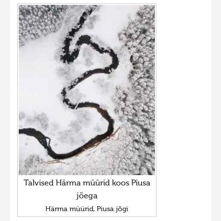
Talvised Härma müürid koos Piusa
jõega
Härma müürid, Piusa jõgi