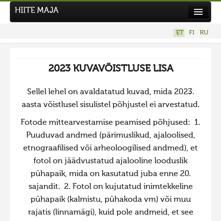
HIITE MAJA
Kodu
ET
FI
RU
Hiite Maja
Tööd
2023 KUVAVÕISTLUSE LISA
Hiied
Sellel lehel on avaldatatud kuvad, mida 2023.
Uudised
aasta võistlusel sisulistel põhjustel ei arvestatud.
Tegutse
Fotode mittearvestamise peamised põhjused: 1.
Kuvavõistlused
Puuduvad andmed (pärimuslikud, ajaloolised,
etnograafilised või arheoloogilised andmed), et
UUS KUVAVÕISTLUS
fotol on jäädvustatud ajalooline looduslik
Hiite kuvavõistlus 2026
pühapaik, mida on kasutatud juba enne 20.
VANEMAD KUVAVÕISTLUSED
sajandit. 2. Fotol on kujutatud inimtekkeline
Hiite kuvavõistlus 2025
pühapaik (kalmistu, pühakoda vm) või muu
rajatis (linnamägi), kuid pole andmeid, et see
Hiite kuvavõistlus 2025 lisa