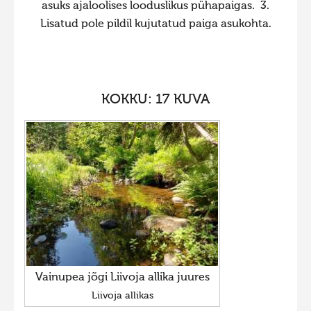
asuks ajaloolises looduslikus pühapaigas. 3.
Liikuvad kuvad 2025
Lisatud pole pildil kujutatud paiga asukohta.
Hiite kuvavõistlus 2024
Hiite kuvavõistlus 2024 lisa
Liikuvad kuvad 2024
KOKKU: 17 KUVA
Hiite kuvavõistlus 2023
Hiite kuvavõistlus 2023 lisa
Liikuvad kuvad 2023
Hiite kuvavõistlus 2022
Hiite kuvavõistlus 2022 lisa
Liikuvad kuvad 2022
Hiite kuvavõistlus 2021
Vainupea jõgi Liivoja allika juures
Hiite kuvavõistlus 2021 lisa
Liivoja allikas
Liikuvad kuvad 2021