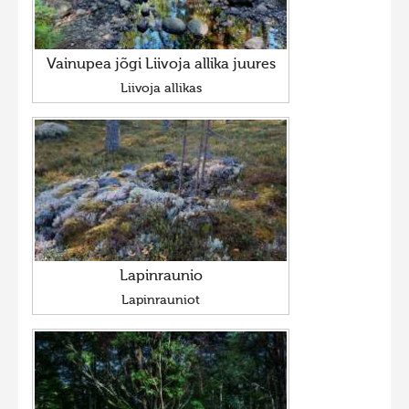
Hiite kuvavõistlus 2009
Hiite kuvavõistlus 2008
Vainupea jõgi Liivoja allika juures
Liivoja allikas
Kontakt
Lapinraunio
Lapinrauniot