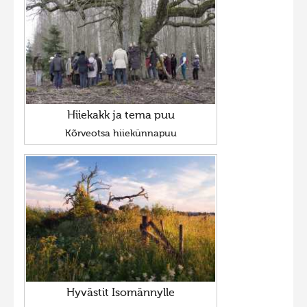
Hiite kuvavõistlus 2009
Hiite kuvavõistlus 2008
Kontakt
Hiiekakk ja tema puu
Kõrveotsa hiiekünnapuu
Hyvästit Isomännylle