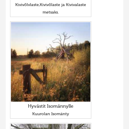
Kivivõlvlaste,Kivivõlaste ja Kivivalaste
Hiite kuvavõistlus 2020
metsaks.
Hiite kuvavõistlus 2020 lisa
Liikuvad kuvad 2020
Hiite kuvavõistlus 2019
Hiite kuvavõistlus 2018
Hiite kuvavõistlus 2017
Hiite kuvavõistlus 2016
Hiite kuvavõistlus 2015
Hiite kuvavõistlus 2014
Hiite kuvavõistlus 2013
Hyvästit Isomännylle
Hiite kuvavõistlus 2012
Kuurolan Isomänty
Hiite kuvavõistlus 2011
Hiite kuvavõistlus 2010