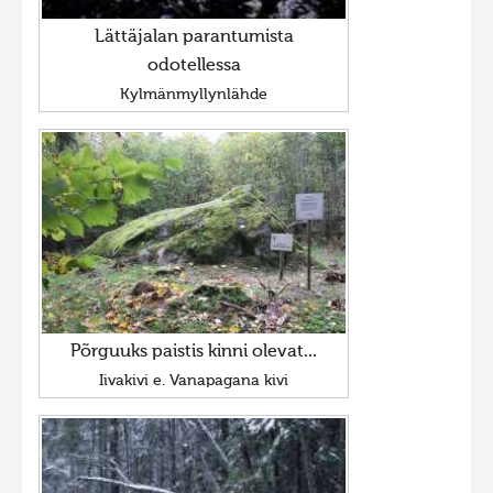
Lättäjalan parantumista
odotellessa
Kylmänmyllynlähde
Põrguuks paistis kinni olevat...
Iivakivi e. Vanapagana kivi