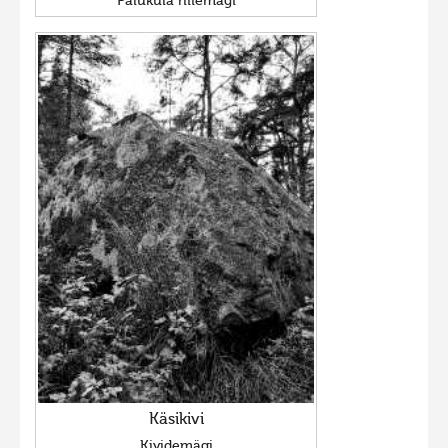
Paluküla hiiemägi
Käsikivi
Kividemägi