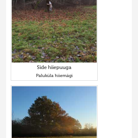
Side hiiepuuga
Paluküla hiiemägi