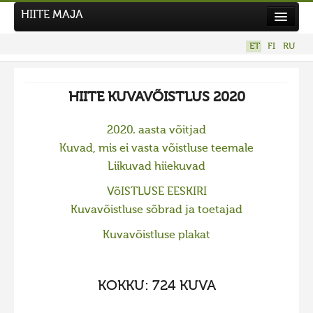
HIITE MAJA
Kodu
ET
FI
RU
Hiite Maja
Tööd
HIITE KUVAVÕISTLUS 2020
Hiied
2020. aasta võitjad
Uudised
Kuvad, mis ei vasta võistluse teemale
Liikuvad hiiekuvad
Tegutse
Kuvavõistlused
VõISTLUSE EESKIRI
Kuvavõistluse sõbrad ja toetajad
UUS KUVAVÕISTLUS
Hiite kuvavõistlus 2026
Kuvavõistluse plakat
VANEMAD KUVAVÕISTLUSED
Hiite kuvavõistlus 2025
KOKKU: 724 KUVA
Hiite kuvavõistlus 2025 lisa