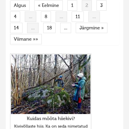
Algus
« Eelmine
1
2
3
Liikuvad kuvad 2025
Hiite kuvavõistlus 2024
4
…
8
…
11
…
Hiite kuvavõistlus 2024 lisa
14
…
18
...
Järgmine »
Liikuvad kuvad 2024
Viimane »»
Hiite kuvavõistlus 2023
Hiite kuvavõistlus 2023 lisa
Liikuvad kuvad 2023
Hiite kuvavõistlus 2022
Hiite kuvavõistlus 2022 lisa
Liikuvad kuvad 2022
Hiite kuvavõistlus 2021
Hiite kuvavõistlus 2021 lisa
Kuidas mõõta hiiekivi?
Kivivõllaste hiis. Ka on seda nimetatud
Liikuvad kuvad 2021