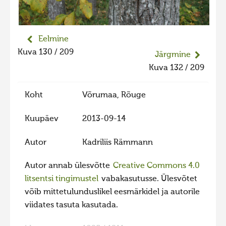
Liikuvad kuvad 2025
Hiite kuvavõistlus 2024
Eelmine
Hiite kuvavõistlus 2024 lisa
Kuva 130 / 209
Järgmine
Liikuvad kuvad 2024
Kuva 132 / 209
Hiite kuvavõistlus 2023
Koht
Võrumaa, Rõuge
Hiite kuvavõistlus 2023 lisa
Liikuvad kuvad 2023
Kuupäev
2013-09-14
Hiite kuvavõistlus 2022
Autor
Kadriliis Rämmann
Hiite kuvavõistlus 2022 lisa
Autor annab ülesvõtte
Creative Commons 4.0
Liikuvad kuvad 2022
litsentsi tingimustel
vabakasutusse. Ülesvõtet
Hiite kuvavõistlus 2021
võib mittetulunduslikel eesmärkidel ja autorile
Hiite kuvavõistlus 2021 lisa
viidates tasuta kasutada.
Liikuvad kuvad 2021