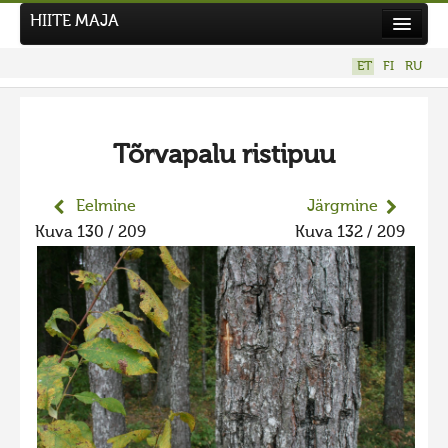
HIITE MAJA
Kodu
ET
FI
RU
Hiite Maja
Tööd
Tõrvapalu ristipuu
Hiied
Uudised
Eelmine
Järgmine
Kuva 130 / 209
Kuva 132 / 209
Tegutse
Kuvavõistlused
UUS KUVAVÕISTLUS
Hiite kuvavõistlus 2026
VANEMAD KUVAVÕISTLUSED
Hiite kuvavõistlus 2025
Hiite kuvavõistlus 2025 lisa