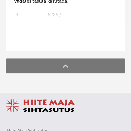
viidates tasuta kasutada.
Hiite kuvavõistlus 2009
id
6226 /
Hiite kuvavõistlus 2008
Kontakt
FaLang translation system by Faboba
Hiite Maja Sihtasutus