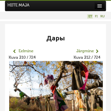
HIITE MAJA
Kodu
ET
FI
RU
Hiite Maja
Tööd
Дары
Hiied
Uudised
Eelmine
Järgmine
Kuva 310 / 724
Kuva 312 / 724
Tegutse
Kuvavõistlused
UUS KUVAVÕISTLUS
Hiite kuvavõistlus 2026
VANEMAD KUVAVÕISTLUSED
Hiite kuvavõistlus 2025
Hiite kuvavõistlus 2025 lisa