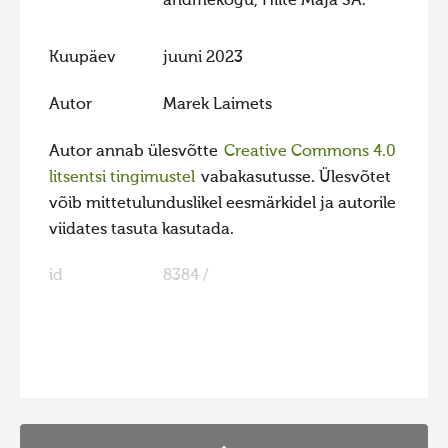
andmekogu, Hiite Maja SA.
Hiite kuvavõistlus 2020
Kuupäev
juuni 2023
Hiite kuvavõistlus 2020 lisa
Liikuvad kuvad 2020
Autor
Marek Laimets
Hiite kuvavõistlus 2019
Autor annab ülesvõtte
Creative Commons 4.0
Hiite kuvavõistlus 2018
litsentsi tingimustel
vabakasutusse. Ülesvõtet
Hiite kuvavõistlus 2017
võib mittetulunduslikel eesmärkidel ja autorile
viidates tasuta kasutada.
Hiite kuvavõistlus 2016
Hiite kuvavõistlus 2015
id
8384 /
Hiite kuvavõistlus 2014
Hiite kuvavõistlus 2013
FaLang translation system by Faboba
Hiite kuvavõistlus 2012
Hiite kuvavõistlus 2011
Hiite kuvavõistlus 2010