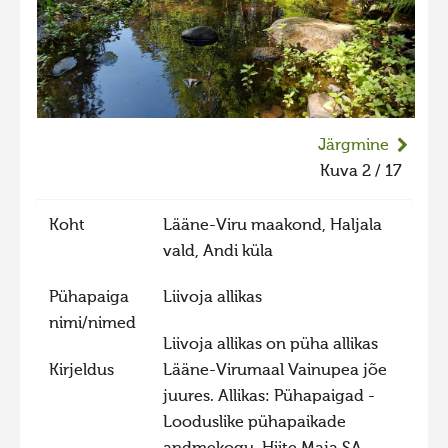
Liikuvad kuvad 2025
Hiite kuvavõistlus 2024
Hiite kuvavõistlus 2024 lisa
Liikuvad kuvad 2024
Järgmine
Hiite kuvavõistlus 2023
Kuva 2 / 17
Hiite kuvavõistlus 2023 lisa
Koht
Lääne-Viru maakond, Haljala
Liikuvad kuvad 2023
vald, Andi küla
Hiite kuvavõistlus 2022
Pühapaiga
Liivoja allikas
Hiite kuvavõistlus 2022 lisa
nimi/nimed
Liikuvad kuvad 2022
Liivoja allikas on püha allikas
Hiite kuvavõistlus 2021
Kirjeldus
Lääne-Virumaal Vainupea jõe
juures. Allikas: Pühapaigad -
Hiite kuvavõistlus 2021 lisa
Looduslike pühapaikade
Liikuvad kuvad 2021