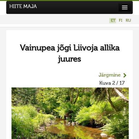
HIITE MAJA
Kodu
ET
FI
RU
Hiite Maja
Tööd
Vainupea jõgi Liivoja allika
Hiied
juures
Uudised
Tegutse
Järgmine
Kuva 2 / 17
Kuvavõistlused
UUS KUVAVÕISTLUS
Hiite kuvavõistlus 2026
VANEMAD KUVAVÕISTLUSED
Hiite kuvavõistlus 2025
Hiite kuvavõistlus 2025 lisa