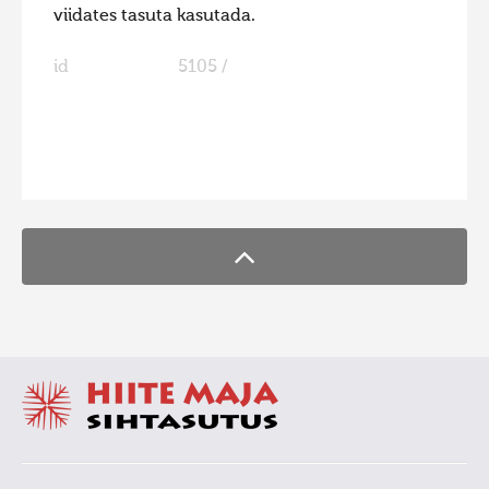
viidates tasuta kasutada.
id
5105 /
FaLang translation system by Faboba