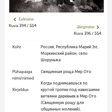
Eelmine
Kuva 394 / 554
Järgmine
Kuva 396 / 554
Koht
Россия, Республика Марий Эл,
Моркинский район, село
Шоруньжа
Pühapaiga
Священная роща Мер Ото
nimi/nimed
Когда поднимаешься по
Kirjeldus
крутой тропке под нависшими
ветвями деревьев в Мер Ото
(Священную рощу для
общинных молений),