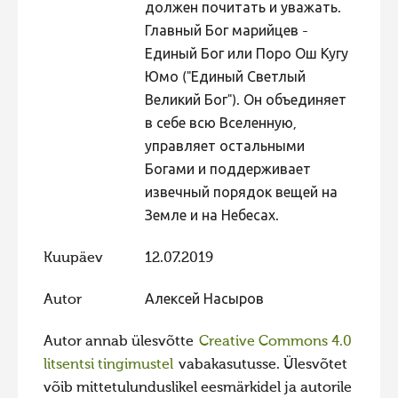
должен почитать и уважать.
Главный Бог марийцев -
Единый Бог или Поро Ош Кугу
Юмо ("Единый Светлый
Великий Бог"). Он объединяет
в себе всю Вселенную,
управляет остальными
Богами и поддерживает
извечный порядок вещей на
Земле и на Небесах.
Kuupäev
12.07.2019
Autor
Алексей Насыров
Autor annab ülesvõtte
Creative Commons 4.0
litsentsi tingimustel
vabakasutusse. Ülesvõtet
võib mittetulunduslikel eesmärkidel ja autorile