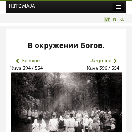
HIITE MAJA
Kodu
ET
FI
RU
Hiite Maja
Tööd
В окружении Богов.
Hiied
Uudised
Eelmine
Järgmine
Kuva 394 / 554
Kuva 396 / 554
Tegutse
Kuvavõistlused
Kontakt