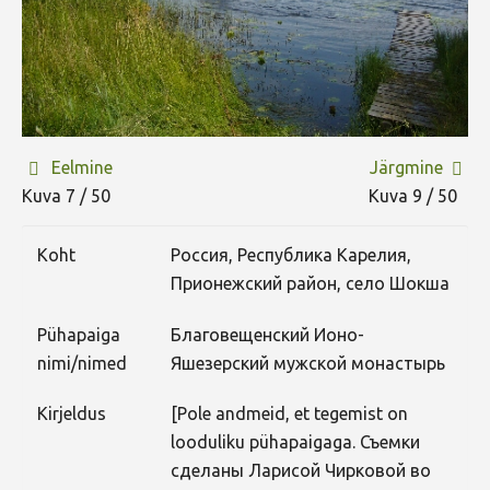
Eelmine
Järgmine
Kuva 7 / 50
Kuva 9 / 50
Koht
Россия, Республика Карелия,
Прионежский район, село Шокша
Pühapaiga
Благовещенский Ионо-
nimi/nimed
Яшезерский мужской монастырь
Kirjeldus
[Pole andmeid, et tegemist on
looduliku pühapaigaga. Съемки
сделаны Ларисой Чирковой во