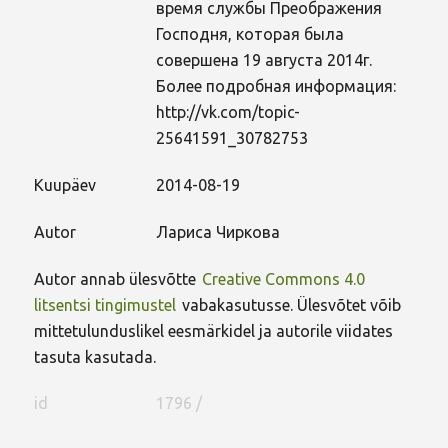
время службы Преображения
Господня, которая была
совершена 19 августа 2014г.
Более подробная информация:
http://vk.com/topic-
25641591_30782753
Kuupäev
2014-08-19
Autor
Лариса Чиркова
Autor annab ülesvõtte
Creative Commons 4.0
litsentsi tingimustel
vabakasutusse. Ülesvõtet võib
mittetulunduslikel eesmärkidel ja autorile viidates
tasuta kasutada.
id
1796 /