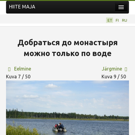
HIITE MAJA
Kodu
ET
FI
RU
Hiite Maja
Tööd
Добраться до монастыря
Hiied
можно только по воде
Uudised
Eelmine
Järgmine
Tegutse
Kuva 7 / 50
Kuva 9 / 50
Kuvavõistlused
UUS KUVAVÕISTLUS
Hiite kuvavõistlus 2026
VANEMAD KUVAVÕISTLUSED
Kontakt