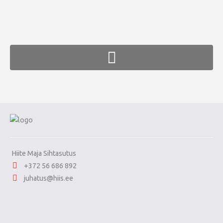
FaLang translation system by Faboba
Hiite Maja Sihtasutus
+372 56 686 892
juhatus@hiis.ee