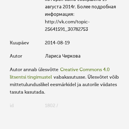
августа 2014г. Более подробная
информация:
http://vk.com/topic-
25641591_30782753
Kuupäev
2014-08-19
Autor
Лариса Чиркова
Autor annab ülesvõtte
Creative Commons 4.0
litsentsi tingimustel
vabakasutusse. Ülesvõtet võib
mittetulunduslikel eesmärkidel ja autorile viidates
tasuta kasutada.
id
1802 /