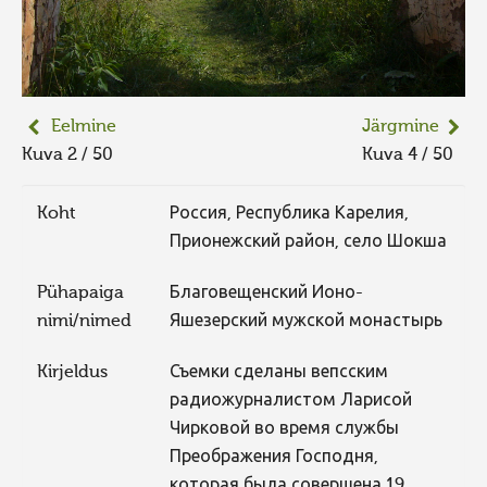
Eelmine
Järgmine
Kuva 2 / 50
Kuva 4 / 50
Koht
Россия, Республика Карелия,
Прионежский район, село Шокша
Pühapaiga
Благовещенский Ионо-
nimi/nimed
Яшезерский мужской монастырь
Kirjeldus
Съемки сделаны вепсским
радиожурналистом Ларисой
Чирковой во время службы
Преображения Господня,
которая была совершена 19