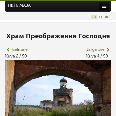
HIITE MAJA
Kodu
ET
FI
RU
Hiite Maja
Tööd
Храм Преображения Господня
Hiied
Eelmine
Järgmine
Uudised
Kuva 2 / 50
Kuva 4 / 50
Tegutse
Kuvavõistlused
UUS KUVAVÕISTLUS
Hiite kuvavõistlus 2026
VANEMAD KUVAVÕISTLUSED
Kontakt