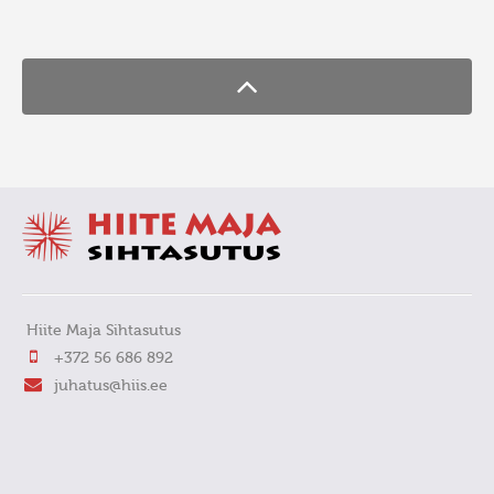
FaLang translation system by Faboba
Hiite Maja Sihtasutus
+372 56 686 892
juhatus@hiis.ee