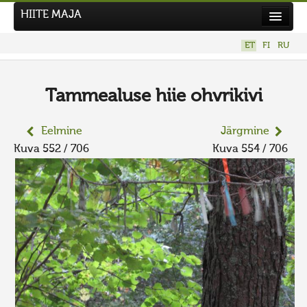
HIITE MAJA
Kodu
ET
FI
RU
Hiite Maja
Tööd
Tammealuse hiie ohvrikivi
Hiied
Eelmine
Järgmine
Uudised
Kuva 552 / 706
Kuva 554 / 706
Tegutse
Kuvavõistlused
UUS KUVAVÕISTLUS
Hiite kuvavõistlus 2026
VANEMAD KUVAVÕISTLUSED
Kontakt