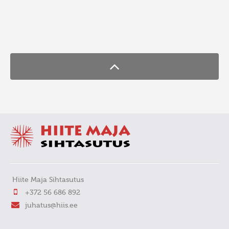
FaLang translation system by Faboba
Hiite Maja Sihtasutus
+372 56 686 892
juhatus@hiis.ee