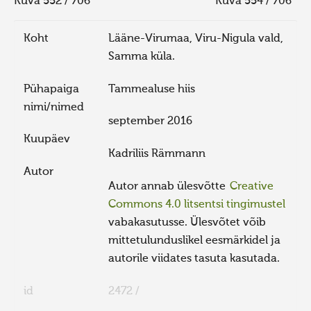
Kuva 552 / 706
Kuva 554 / 706
Koht
Lääne-Virumaa, Viru-Nigula vald,
Samma küla.
Pühapaiga
Tammealuse hiis
nimi/nimed
september 2016
Kuupäev
Kadriliis Rämmann
Autor
Autor annab ülesvõtte
Creative
Commons 4.0 litsentsi tingimustel
vabakasutusse. Ülesvõtet võib
mittetulunduslikel eesmärkidel ja
autorile viidates tasuta kasutada.
id
2472 /