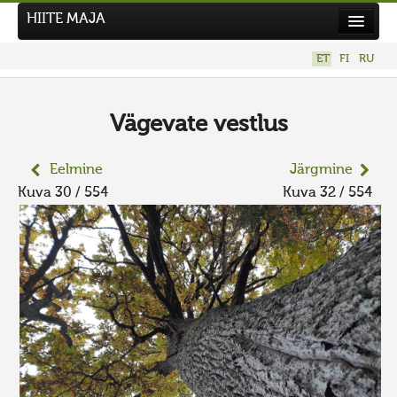
HIITE MAJA
Kodu
ET
FI
RU
Hiite Maja
Tööd
Vägevate vestlus
Hiied
Eelmine
Järgmine
Uudised
Kuva 30 / 554
Kuva 32 / 554
Tegutse
Kuvavõistlused
UUS KUVAVÕISTLUS
Hiite kuvavõistlus 2026
VANEMAD KUVAVÕISTLUSED
Kontakt