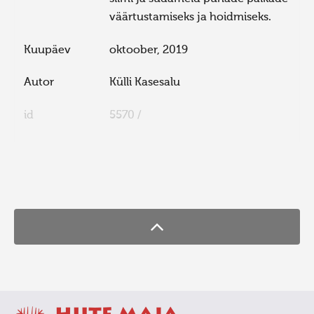
väärtustamiseks ja hoidmiseks.
Kuupäev
oktoober, 2019
Autor
Külli Kasesalu
id
5570 /
FaLang translation system by Faboba