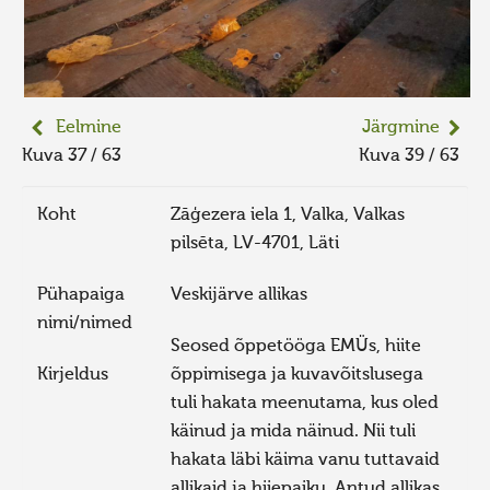
Eelmine
Järgmine
Kuva 37 / 63
Kuva 39 / 63
Koht
Zāģezera iela 1, Valka, Valkas
pilsēta, LV-4701, Läti
Pühapaiga
Veskijärve allikas
nimi/nimed
Seosed õppetööga EMÜs, hiite
Kirjeldus
õppimisega ja kuvavõitslusega
tuli hakata meenutama, kus oled
käinud ja mida näinud. Nii tuli
hakata läbi käima vanu tuttavaid
allikaid ja hiiepaiku. Antud allikas