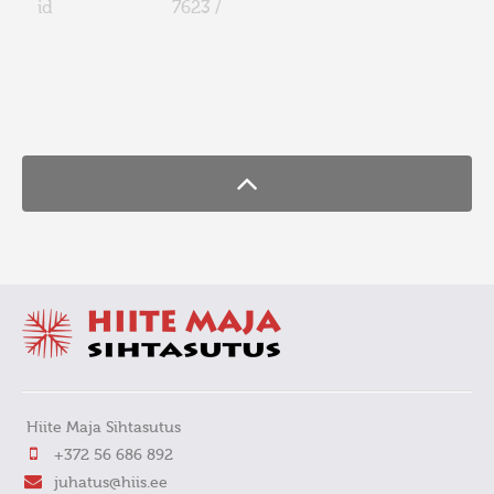
id
7623 /
FaLang translation system by Faboba
Hiite Maja Sihtasutus
+372 56 686 892
juhatus@hiis.ee