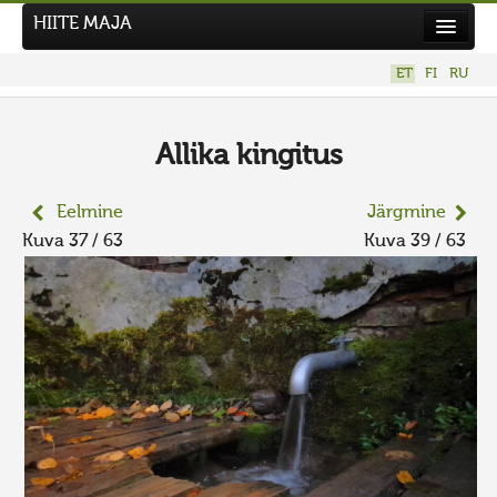
HIITE MAJA
Kodu
ET
FI
RU
Hiite Maja
Tööd
Allika kingitus
Hiied
Eelmine
Järgmine
Uudised
Kuva 37 / 63
Kuva 39 / 63
Tegutse
Kuvavõistlused
UUS KUVAVÕISTLUS
Hiite kuvavõistlus 2026
VANEMAD KUVAVÕISTLUSED
Kontakt