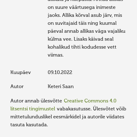
on suure väärtusega inimeste
jaoks. Allika kõrval asub järv, mis
on suvitajaid täis ning kuumal
päeval annab allikas väga vajaliku
külma vee. Lisaks käivad seal
kohalikud tihti kodudesse vett
viimas.
Kuupäev
09.10.2022
Autor
Keteri Saan
Autor annab ülesvõtte
Creative Commons 4.0
litsentsi tingimustel
vabakasutusse. Ülesvõtet võib
mittetulunduslikel eesmärkidel ja autorile viidates
tasuta kasutada.