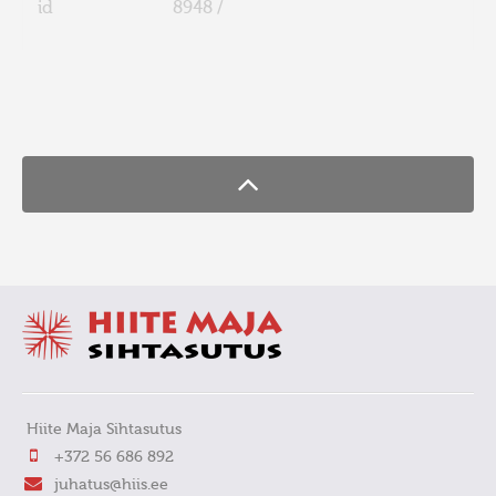
id
8948 /
FaLang translation system by Faboba
Hiite Maja Sihtasutus
+372 56 686 892
juhatus@hiis.ee