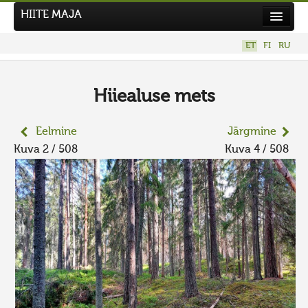
HIITE MAJA
Kodu
ET
FI
RU
Hiite Maja
Tööd
Hiiealuse mets
Hiied
Eelmine
Järgmine
Uudised
Kuva 2 / 508
Kuva 4 / 508
Tegutse
Kuvavõistlused
UUS KUVAVÕISTLUS
Hiite kuvavõistlus 2026
VANEMAD KUVAVÕISTLUSED
Kontakt