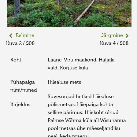
Eelmine
Järgmine
Kuva 2 / 508
Kuva 4 / 508
Koht
Lääne-Viru maakond, Haljala
vald, Korjuse küla
Pühapaiga
Hiiealuse mets
nimi/nimed
Suvesoojad hetked Hiiealuse
Kirjeldus
põlismetsas. Hiiepaiga kohta
selline pärimus: Hiiekoht olnud
Palmse Võhma küla all Võsu ranna
pool metsas ühe mäeseljandiku
peal, keda praegu