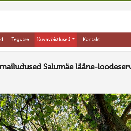
ed
Tegutse
Kuvavõistlused
Kontakt
rnailudused Salumäe lääne-loodeser