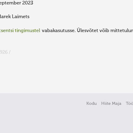
eptember 2023
arek Laimets
sentsi tingimustel
vabakasutusse. Ülesvõtet võib mittetulund
926 /
Kodu
Hiite Maja
Tö