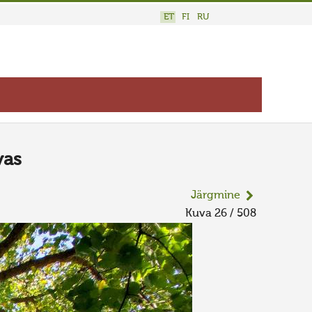
ET
FI
RU
vas
Järgmine
Kuva 26 / 508