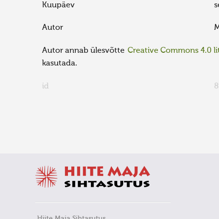
Kuupäev
s
Autor
M
Autor annab ülesvõtte
Creative Commons 4.0 lit
kasutada.
id
8
FaLang translation system by Faboba
Hiite Maja Sihtasutus