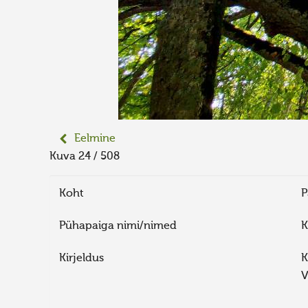
Eelmine
Kuva 24 / 508
Koht
P
Pühapaiga nimi/nimed
K
Kirjeldus
K
V