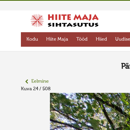
Kodu
Hiite Maja
Tööd
Hiied
Uudis
Pä
Eelmine
Kuva 24 / 508