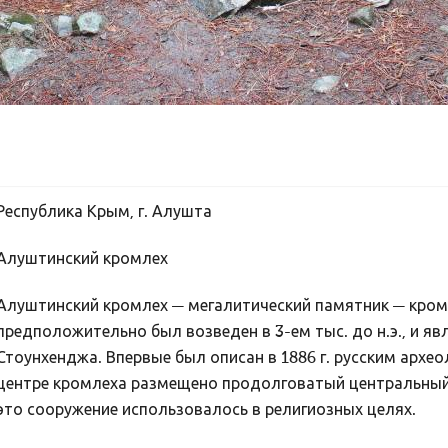
Республика Крым, г. Алушта
Алуштинский кромлех
Алуштинский кромлех — мегалитический памятник — кром
предположительно был возведен в 3-ем тыс. до н.э., и я
Стоунхенджа. Впервые был описан в 1886 г. русским архе
центре кромлеха размещено продолговатый центральный к
это сооружение использовалось в религиозных целях.