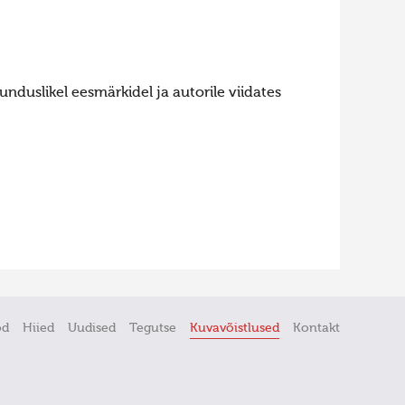
nduslikel eesmärkidel ja autorile viidates
öd
Hiied
Uudised
Tegutse
Kuvavõistlused
Kontakt