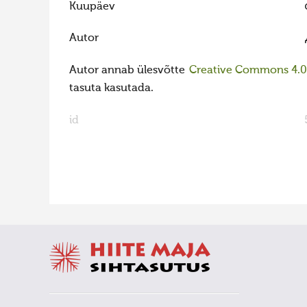
Kuupäev
Autor
Autor annab ülesvõtte
Creative Commons 4.0 l
tasuta kasutada.
id
FaLang translation system by Faboba