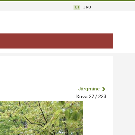
ET
FI
RU
Järgmine
Kuva 27 / 223