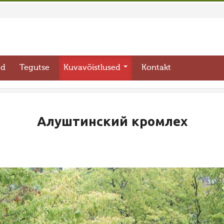
ed
Tegutse
Kuvavõistlused
Kontakt
Алуштинский кромлех