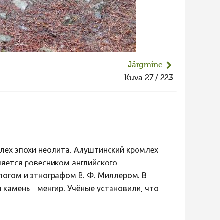
Järgmine
Kuva 27 / 223
лех эпохи неолита. Алуштинский кромлех
вляется ровесником английского
ологом и этнографом В. Ф. Миллером. В
амень - менгир. Учёные установили, что