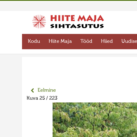
Kodu
Hiite Maja
Tööd
Hiied
Uudis
Eelmine
Kuva 25 / 223