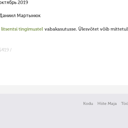
октябрь 2019
Даниил Мартынюк
itsentsi tingimustel
vabakasutusse. Ülesvõtet võib mittetulu
5419 /
Kodu
Hiite Maja
Tö