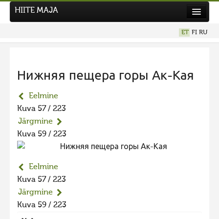
HIITE MAJA
Kodu
ET
FI
RU
Hiite Maja
Tööd
Нижняя пещера горы Ак-Кая
Hiied
Eelmine
Uudised
Kuva 57 / 223
Tegutse
Järgmine
Kuvavõistlused
Kuva 59 / 223
UUS KUVAVÕISTLUS
Hiite kuvavõistlus 2026
Eelmine
Kuva 57 / 223
VANEMAD KUVAVÕISTLUSED
Järgmine
Hiite kuvavõistlus 2025
Kuva 59 / 223
Hiite kuvavõistlus 2025 lisa