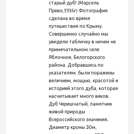
старый дуб! (Марсель
Hiite kuvavõistlus 2020
Прево,1916г) Фотография
Hiite kuvavõistlus 2020 lisa
сделана во время
путешествия по Крыму.
Liikuvad kuvad 2020
Совершенно случайно мы
Hiite kuvavõistlus 2019
увидели табличку в ничем не
примечательном селе
Hiite kuvavõistlus 2018
Яблочное, Белогорского
Hiite kuvavõistlus 2017
района. Добравшись по
Hiite kuvavõistlus 2016
указателям, были поражены
величием, мощью, красотой и
Hiite kuvavõistlus 2015
историей этого дуба, которая
Hiite kuvavõistlus 2014
насчитывает много веков.
Hiite kuvavõistlus 2013
Дуб Черешчатый, памятник
живой природы
Hiite kuvavõistlus 2012
Всероссийского значения.
Hiite kuvavõistlus 2011
Диаметр кроны 30м,
Hiite kuvavõistlus 2010