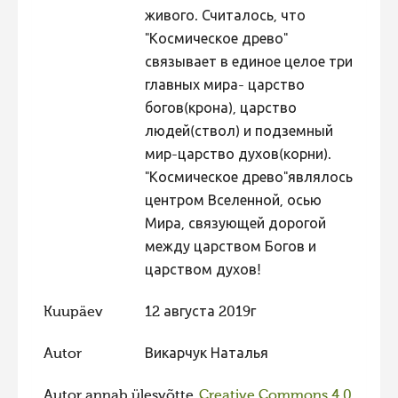
живого. Считалось, что
"Космическое древо"
связывает в единое целое три
главных мира- царство
богов(крона), царство
людей(ствол) и подземный
мир-царство духов(корни).
"Космическое древо"являлось
центром Вселенной, осью
Мира, связующей дорогой
между царством Богов и
царством духов!
Kuupäev
12 августа 2019г
Autor
Викарчук Наталья
Autor annab ülesvõtte
Creative Commons 4.0