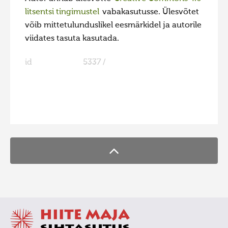
litsentsi tingimustel
vabakasutusse. Ülesvõtet
võib mittetulunduslikel eesmärkidel ja autorile
viidates tasuta kasutada.
id
5337 /
FaLang translation system by Faboba