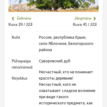
Liikuvad kuvad 2025
Hiite kuvavõistlus 2024
Eelmine
Järgmine
Hiite kuvavõistlus 2024 lisa
Kuva 39 / 223
Kuva 41 / 223
Liikuvad kuvad 2024
Koht
Россия, республика Крым,
Hiite kuvavõistlus 2023
село Яблочное, Белогорского
Hiite kuvavõistlus 2023 lisa
района
Liikuvad kuvad 2023
Pühapaiga
Суворовский дуб
Hiite kuvavõistlus 2022
nimi/nimed
Hiite kuvavõistlus 2022 lisa
Несчастный, кто не понимает
Kirjeldus
красоты деревьев!
Liikuvad kuvad 2022
Несчастный, кого не
Hiite kuvavõistlus 2021
охватывает сладкое волнение
Hiite kuvavõistlus 2021 lisa
при виде такого
исторического предмета, как
Liikuvad kuvad 2021