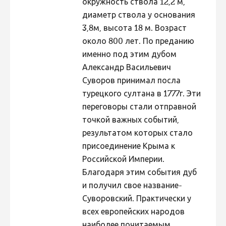
окружность ствола 12,2 м,
диаметр ствола у основания
Hiite kuvavõistlus 2009
3,8м, высота 18 м. Возраст
Hiite kuvavõistlus 2008
около 800 лет. По преданию
Kontakt
именно под этим дубом
Александр Васильевич
Суворов принимал посла
турецкого султана в 1777г. Эти
переговоры стали отправной
точкой важных событий,
результатом которых стало
присоединение Крыма к
Российской Империи.
Благодаря этим события дуб
и получил свое название-
Суворовский. Практически у
всех европейских народов
наиболее почитаемым