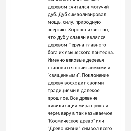
деревом считался могучий
дуб. Дуб символизировал
мощь, силу, природную
энергию. Хорошо известно,
что дуб у славян являлся
деревом Перуна-главного
бога их языческого пантеона.
Именно вековые деревья
становятся почитаемыми и
"священными". Поклонение
дереву восходит своими
традициями в далекое
прошлое. Все древние
цивилизации мира пришли
через веру в так называемое
"Космическое древо" или
"Древо жизни"-символ всего