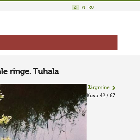
ET
FI
RU
le ringe. Tuhala
Järgmine
Kuva 42 / 67