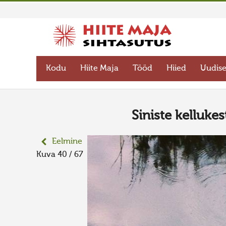
Kodu
Hiite Maja
Tööd
Hiied
Uudis
Siniste kelluke
Eelmine
Kuva 40 / 67