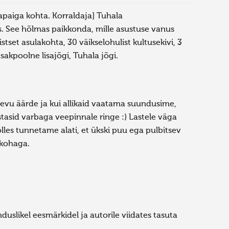
paiga kohta. Korraldaja] Tuhala
s. See hõlmas paikkonda, mille asustuse vanus
stset asulakohta, 30 väikselohulist kultusekivi, 3
asakpoolne lisajõgi, Tuhala jõgi.
evu äärde ja kui allikaid vaatama suundusime,
stasid varbaga veepinnale ringe :) Lastele väga
lles tunnetame alati, et ükski puu ega pulbitsev
a kohaga.
uslikel eesmärkidel ja autorile viidates tasuta