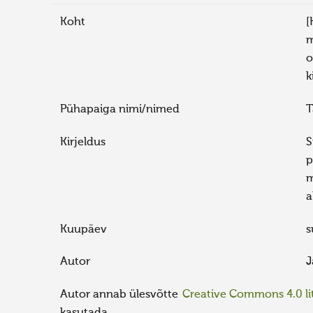
Koht
[
m
o
k
Pühapaiga nimi/nimed
T
Kirjeldus
S
p
m
a
Kuupäev
s
Autor
J
Autor annab ülesvõtte
Creative Commons 4.0 lit