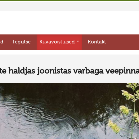
ed
Tegutse
Kuvavõistlused
Kontakt
ste haldjas joonistas varbaga veepinna