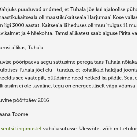
Kahjuks puuduvad andmed, et Tuhala jõe kui ajaloolise püha
aastikukaitseala oli maastikukaitseala Harjumaal Kose valla
n ligi 3000 aastat. Kaitseala läheduses oli muu hulgas 11 mui
ivikalmet ja 4 hiiekohta. Tamsi allikatest saab alguse Pirita v
amsi allikas, Tuhala
uvise pööripäeva aegu sattusime perega taas Tuhala nõiaka
ulbitses Tuhala jõel elu - tundus, et kohalikud haldjad jooni
eeldis see vaatepilt, püüdsime need hetked ka pildile. Seal o
llikasilm ei ole tavaline, tegu on energeetiliselt väga võims
uvine pööripäev 2016
aana Toome
sentsi tingimustel
vabakasutusse. Ülesvõtet võib mittetulund