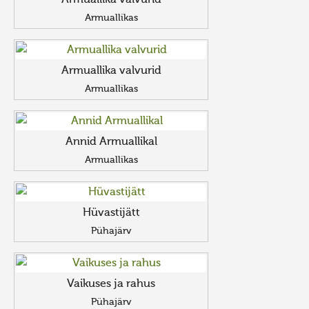
Armuallika valvurid
Armuallikas
Armuallika valvurid
Armuallikas
Annid Armuallikal
Armuallikas
Hüvastijätt
Pühajärv
Vaikuses ja rahus
Pühajärv