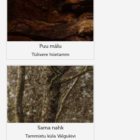
Puu mälu
Tülivere hiietamm
Sama nahk
Tammistu küla Välgukivi