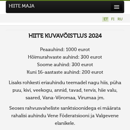
HIITE MAJA
Kodu
ET
FI
RU
Hiite Maja
HIITE KUVAVÕISTLUS 2024
Tööd
Hiied
Peaauhind: 1000 eurot
Hõimurahvaste auhind: 300 eurot
Uudised
Soome auhind: 300 eurot
Tegutse
Kuni 16-aastaste auhind: 200 eurot
Kuvavõistlused
Lisaks rohkesti eriauhindu teemadel nagu hiis, püha
UUS KUVAVÕISTLUS
puu, kivi, veekogu, annid, tavad, tervis, hiie valu,
Hiite kuvavõistlus 2026
saared, Vana-Võromaa, Virumaa jm.
VANEMAD KUVAVÕISTLUSED
Seoses rahvusvaheliste sanktsioonidega ei määrata
Kontakt
rahalisi auhindu Vene Föderatsiooni ja Valgevene
elanikele.