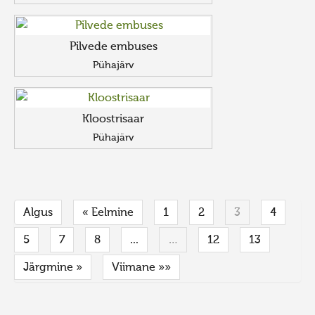
Pilvede embuses
Pühajärv
Kloostrisaar
Pühajärv
Algus
« Eelmine
1
2
3
4
5
7
8
...
…
12
13
Järgmine »
Viimane »»
FaLang translation system by Faboba