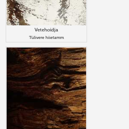
Vetehoidja
Tülivere hiietamm