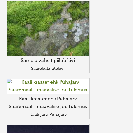
Sambla vahelt piilub kivi
Saareküla titekivi
Kaali kraater ehk Pühajärv
Saaremaal - maavälise jõu tulemus
Kaali järv, Pühajärv